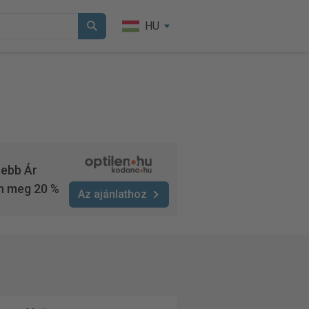
HU
sebb Ár
n meg 20 %
Az ajánlathoz