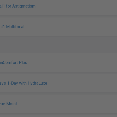
tal1 for Astigmatism
al1 Multifocal
uaComfort Plus
sys 1-Day with HydraLuxe
vue Moist