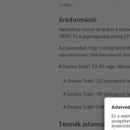
online
.
Árinformáció
Hasonlítsa össze az árakat 4 üzlet
18387 Ft, a legmagasabb pedig 229
Azt javasoljuk, hogy mindig hasonlí
naponta követi több kereskedő árait
A Dailies Total1 30, 90 vagy 180 k
A Dailies Total1 (30 lencsével) 
A Dailies Total1 (90 lencsével)
A Dailies Total1 (180 lencsével
Termék információ