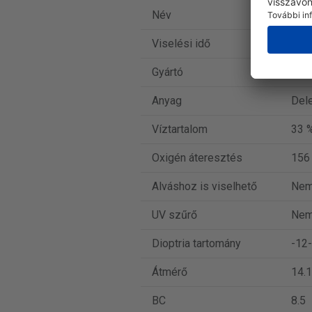
Név
Dail
Viselési idő
Napi
Gyártó
Alc
Anyag
Dele
Víztartalom
33 
Oxigén áteresztés
156
Alváshoz is viselhető
Ne
UV szűrő
Ne
Dioptria tartomány
-12-
Átmérő
14.1
BC
8.5