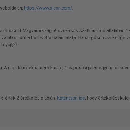
 weboldalán:
https://www.alcon.com/
.
zlet szállít Magyarország. A szokásos szállítási idő általában 1
zállítási időt a bolt weboldalán találja. Ha sürgősen szüksége v
 nyújtják.
sú. A napi lencsék ismertek napi, 1-naposságú és egynapos néven
 5 érték 2 értékelés alapján.
Kattintson ide
, hogy értékelést küldj