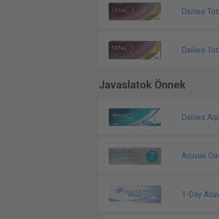
Dailies To
Dailies Tot
Javaslatok Önnek
Dailies Aq
Acuvue Oa
1-Day Acu