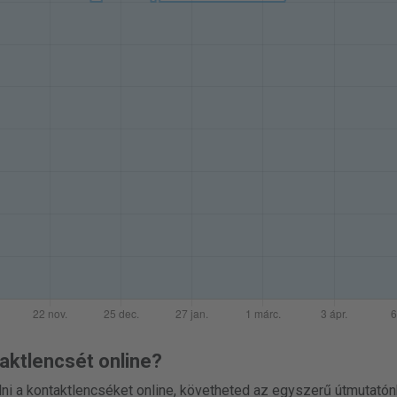
aktlencsét online?
i a kontaktlencséket online, követheted az egyszerű útmutatón