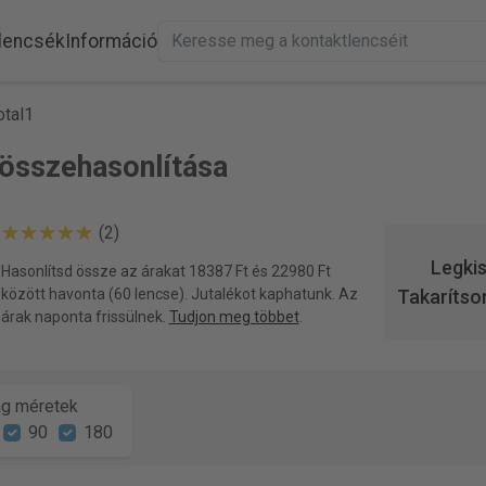
lencsék
Információ
otal1
k összehasonlítása
(2)
Legki
Hasonlítsd össze az árakat 18387 Ft és 22980 Ft
között havonta (60 lencse). Jutalékot kaphatunk. Az
Takarítso
árak naponta frissülnek.
Tudjon meg többet
.
g méretek
90
180