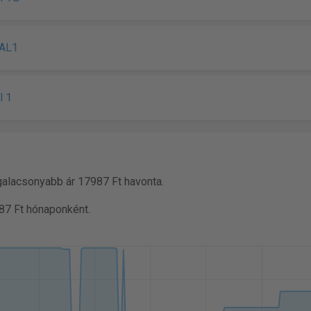
TAL1
l 1
galacsonyabb ár 17987 Ft havonta.
87 Ft hónaponként.