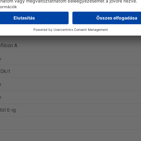
ies Total1
 lencse
on
filcon A
%
 Dk/t
m
m
tól 6-ig