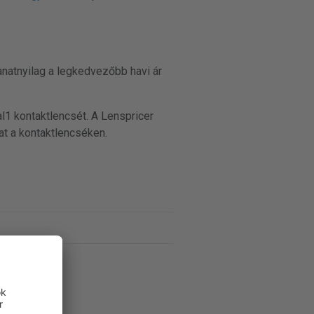
anatnyilag a legkedvezőbb havi ár
al1 kontaktlencsét. A Lenspricer
at a kontaktlencséken.