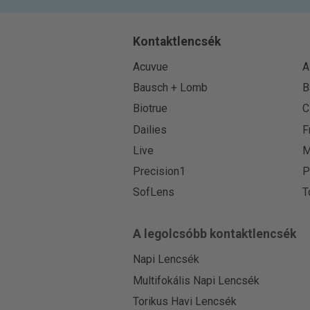
Kontaktlencsék
Acuvue
A
Bausch + Lomb
B
Biotrue
C
Dailies
F
Live
M
Precision1
P
SofLens
T
A legolcsóbb kontaktlencsék
Napi Lencsék
Multifokális Napi Lencsék
Torikus Havi Lencsék