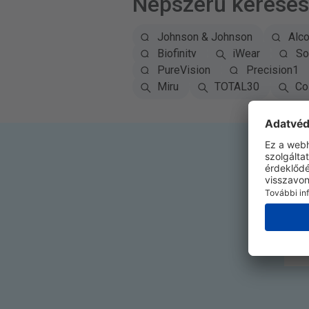
Népszerű keresé
Johnson & Johnson
Alc
Biofinity
iWear
So
PureVision
Precision1
Miru
TOTAL30
Co