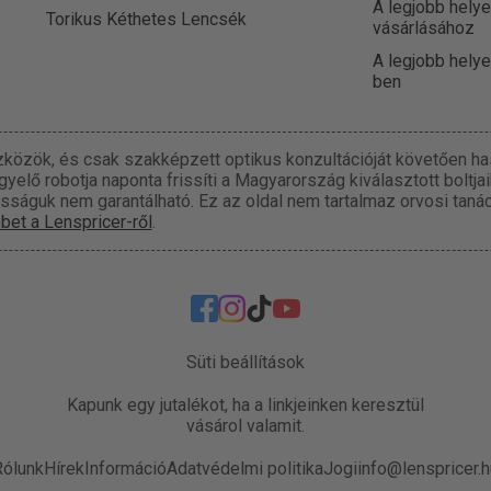
A legjobb helye
Torikus Kéthetes Lencsék
vásárlásához
A legjobb hely
ben
közök, és csak szakképzett optikus konzultációját követően has
elő robotja naponta frissíti a Magyarország kiválasztott boltja
osságuk nem garantálható. Ez az oldal nem tartalmaz orvosi taná
bet a Lenspricer-ről
.
Süti beállítások
Kapunk egy jutalékot, ha a linkjeinken keresztül
vásárol valamit.
Rólunk
Hírek
Információ
Adatvédelmi politika
Jogi
info@lenspricer.h