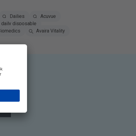
Dailies
Acuvue
daily disposable
iomedics
Avaira Vitality
zás