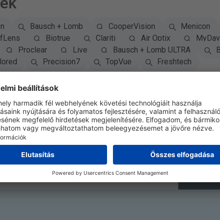
sek
on
Bausch + Lomb
CooperVision
Menicon
fLens
Biotrue
Clariti
Air Optix
MyDay 
Proclear
Live
Bausch + Lomb ULTRA
B
lored
Precision7
TopVue
Freshtech
Iratkozzon fel a Hírlevélre
Feliratko