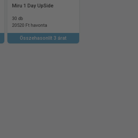
Miru 1 Day UpSide
30 db
20520 Ft havonta
Összehasonlít 3 árat