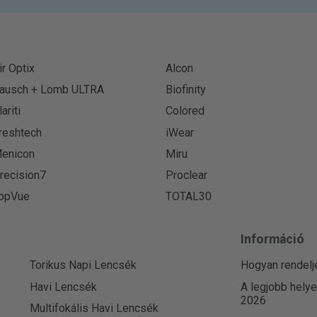
ir Optix
Alcon
ausch + Lomb ULTRA
Biofinity
lariti
Colored
reshtech
iWear
enicon
Miru
recision7
Proclear
opVue
TOTAL30
Információ
Torikus Napi Lencsék
Hogyan rendelj
Havi Lencsék
A legjobb hely
2026
Multifokális Havi Lencsék