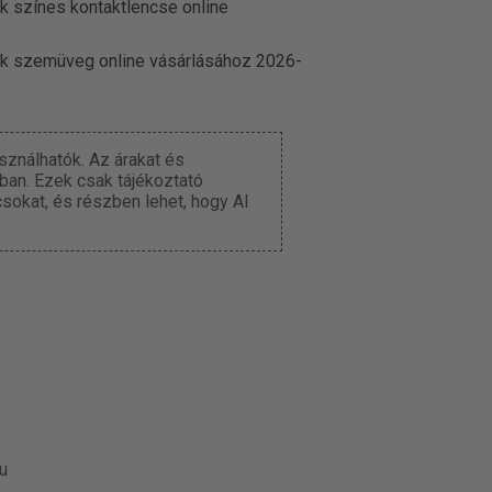
k színes kontaktlencse online
ek szemüveg online vásárlásához 2026-
ználhatók. Az árakat és
iban. Ezek csak tájékoztató
csokat, és részben lehet, hogy AI
u