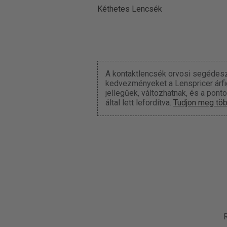
Kéthetes Lencsék
A kontaktlencsék orvosi segédesz
kedvezményeket a Lenspricer árfigy
jellegűek, változhatnak, és a pont
által lett lefordítva.
Tudjon meg töb