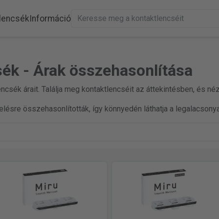
lencsék
Információ
sék - Árak összehasonlítása
ncsék árait. Találja meg kontaktlencséit az áttekintésben, és né
lésre összehasonlították, így könnyedén láthatja a legalacsonya