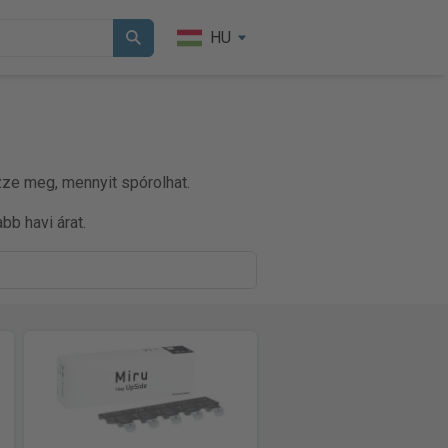
HU
zze meg, mennyit spórolhat.
bb havi árat.