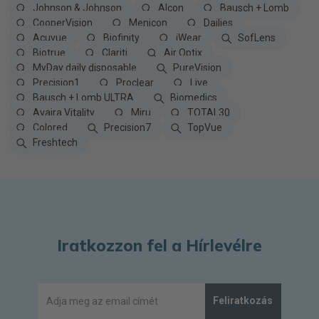
Johnson & Johnson
Alcon
Bausch + Lomb
CooperVision
Menicon
Dailies
Acuvue
Biofinity
iWear
SofLens
Biotrue
Clariti
Air Optix
MyDay daily disposable
PureVision
Precision1
Proclear
Live
Bausch + Lomb ULTRA
Biomedics
Avaira Vitality
Miru
TOTAL30
Colored
Precision7
TopVue
Freshtech
Iratkozzon fel a Hírlevélre
Feliratkozás