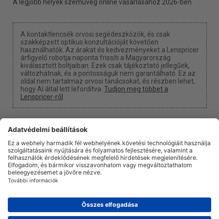
A legjobb helyek szemüveg online vásárlásához 2026-ben
A kontaktlencsék orvosi segédeszközök, és csak
szakképzett optikus konzultációját követően
használhatók. Az árakat és kedvezményeket a Lenspricer
árfigyelő robotja naponta frissíti a Magyarország
kiválasztott boltjaiban. Ezek csak tájékoztató jellegűek,
változhatnak, és a pontosságuk nem garantálható. Ez az
oldal nem tartalmaz orvosi tanácsokat, és részben lehet,
hogy AI által lett lefordítva.
Tudjon meg többet a
Lenspricer-ről
.
Süti beállítások
Kapunk egy jutalékot, ha a linkjeinken keresztül vásárol
valamit.
Rólunk
Hírek
Információ
Adatvédelmi politika
Jogi
info@lenspricer.hu