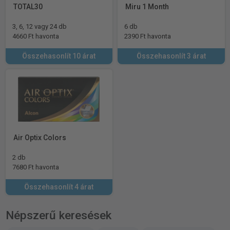
TOTAL30
Miru 1 Month
3, 6, 12 vagy 24 db
6 db
4660 Ft havonta
2390 Ft havonta
Összehasonlít 10 árat
Összehasonlít 3 árat
Air Optix Colors
2 db
7680 Ft havonta
Összehasonlít 4 árat
Népszerű keresések