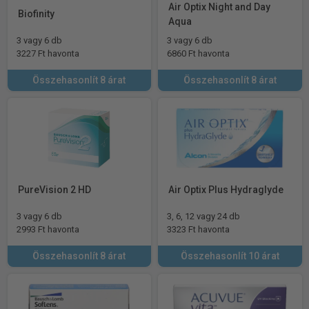
Air Optix Night and Day
Biofinity
Aqua
3 vagy 6 db
3 vagy 6 db
3227 Ft havonta
6860 Ft havonta
Összehasonlít 8 árat
Összehasonlít 8 árat
PureVision 2 HD
Air Optix Plus Hydraglyde
3 vagy 6 db
3, 6, 12 vagy 24 db
2993 Ft havonta
3323 Ft havonta
Összehasonlít 8 árat
Összehasonlít 10 árat