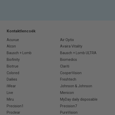
Kontaktlencsék
Acuvue
Air Optix
Alcon
Avaira Vitality
Bausch + Lomb
Bausch + Lomb ULTRA
Biofinity
Biomedics
Biotrue
Clariti
Colored
CooperVision
Dailies
Freshtech
iWear
Johnson & Johnson
Live
Menicon
Miru
MyDay daily disposable
Precision1
Precision7
Proclear
PureVision