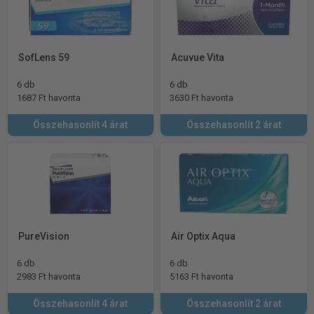
SofLens 59
Acuvue Vita
6 db
6 db
1687 Ft havonta
3630 Ft havonta
Összehasonlít 4 árat
Összehasonlít 2 árat
PureVision
Air Optix Aqua
6 db
6 db
2983 Ft havonta
5163 Ft havonta
Összehasonlít 4 árat
Összehasonlít 2 árat