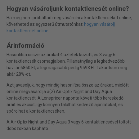
Hogyan vásároljunk kontaktlencsét online?
Ha még nem próbáltad meg vásárolni a kontaktlencséket online,
követheted az egyszerű útmutatónkat:
hogyan vásárolj
kontaktlencsét online
.
Árinformáció
Hasonlítsa össze az árakat 4 üzletek között, és 3 vagy 6
kontaktlencsék csomagjaiban. Pillanatnyilag a legkedvezőbb
havi ár 6860 Ft, a legmagasabb pedig 9593 Ft. Takarítson meg
akár 28%-ot.
Azt javasoljuk, hogy mindig hasonlítsa össze az árakat, mielőtt
online megvásárolja a(z) Air Optix Night and Day Aqua
kontaktlencsét. A Lenspricer naponta követi több kereskedő
árait és akcióit, így könnyen találhat kedvező ajánlatokat, és
spórolhat a kontaktlencséken.
A Air Optix Night and Day Aqua 3 vagy 6 kontaktlencsével töltött
dobozokban kapható.