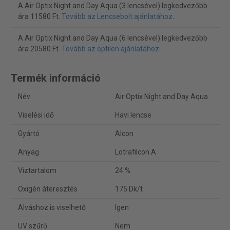
A Air Optix Night and Day Aqua (3 lencsével) legkedvezőbb
ára 11580 Ft.
Tovább az Lencsebolt ajánlatához
.
A Air Optix Night and Day Aqua (6 lencsével) legkedvezőbb
ára 20580 Ft.
Tovább az optilen ajánlatához
.
Termék információ
Név
Air Optix Night and Day Aqua
Viselési idő
Havi lencse
Gyártó
Alcon
Anyag
Lotrafilcon A
Víztartalom
24 %
Oxigén áteresztés
175 Dk/t
Alváshoz is viselhető
Igen
UV szűrő
Nem