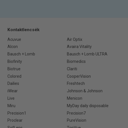
Kontaktlencsék
Acuvue
Air Optix
Alcon
Avaira Vitality
Bausch + Lomb
Bausch + Lomb ULTRA
Biofinity
Biomedics
Biotrue
Clariti
Colored
CooperVision
Dailies
Freshtech
iWear
Johnson & Johnson
Live
Menicon
Miru
MyDay daily disposable
Precision1
Precision7
Proclear
PureVision
SofLens
TopVue