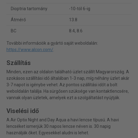
Dioptria tartomány
-10-tól 6-ig
Átmérő
13.8
BC
8.4, 8.6
További információk a gyártó saját weboldalán:
https://www.alcon.com/
.
Szállítás
Minden, ezen az oldalon található üzlet szállít Magyarország. A
szokásos szállítási idő általában 1-3 nap, míg néhány üzlet akár
3-7 napot is igénybe vehet. Az pontos szállítási időt a bolt
weboldalán találja. Ha sürgősen szüksége van kontaktlencsére,
vannak olyan üzletek, amelyek ezt a szolgáltatást nyújtják.
Viselési idő
A Air Optix Night and Day Aqua a havi lencse típusú. A havi
lencséket ismerjük 30 napos lencse néven is. 30 napig
használják őket. Egyesekkel aludni is lehet.