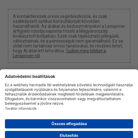
A kontaktlencsék orvosi segédeszközök, és csak
szakképzett optikus konzultációját követően
használhatók. Az árakat és kedvezményeket a Lenspricer
árfigyelő robotja naponta frissíti a Magyarország
kiválasztott boltjaiban. Ezek csak tájékoztató jellegűek,
változhatnak, és a pontosságuk nem garantálható. Ez az
oldal nem tartalmaz orvosi tanácsokat, és részben lehet,
hogy AI által lett lefordítva.
Tudjon meg többet a
Lenspricer-ről
.
Süti beállítások
Kapunk egy jutalékot, ha a linkjeinken keresztül vásárol
valamit.
Rólunk
Hírek
Információ
Adatvédelmi politika
Jogi
info@lenspricer.hu
HU
© 2026
Lenspricer
DK44428156