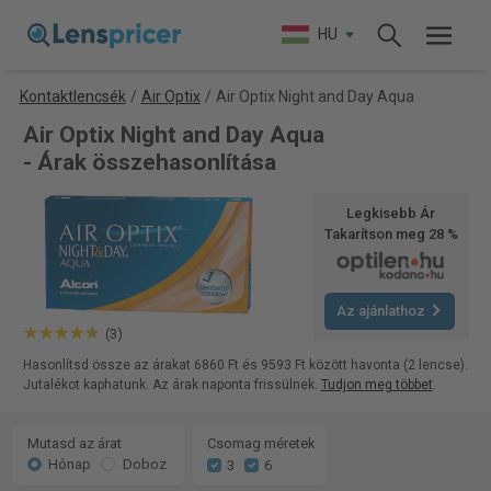
HU
Kontaktlencsék
/
Air Optix
/
Air Optix Night and Day Aqua
Air Optix Night and Day Aqua
- Árak összehasonlítása
Legkisebb Ár
Takarítson meg 28 %
Az ajánlathoz
(3)
Hasonlítsd össze az árakat 6860 Ft és 9593 Ft között havonta (2 lencse).
Jutalékot kaphatunk. Az árak naponta frissülnek.
Tudjon meg többet
.
Mutasd az árat
Csomag méretek
Hónap
Doboz
3
6