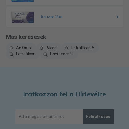
Acuvue Vita
Más keresések
Air Optix
Alcon
Lotrafilcon A
Lotrafilcon
Havi Lencsék
Iratkozzon fel a Hírlevélre
Feliratkozás