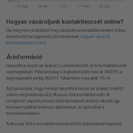
Hogyan vásároljunk kontaktlencsét online?
Ha még nem próbáltad meg vásárolni a kontaktlencséket online,
követheted az egyszerű útmutatónkat:
hogyan vásárolj
kontaktlencsét online
.
Árinformáció
Hasonlítsa össze az árakat 2 üzletek között, és 6 kontaktlencsék
csomagjaiban. Pillanatnyilag a legkedvezőbb havi ár 3630 Ft, a
legmagasabb pedig 3663 Ft. Takarítson meg akár 1%-ot.
Azt javasoljuk, hogy mindig hasonlítsa össze az árakat, mielőtt
online megvásárolja a(z) Acuvue Vita kontaktlencsét. A
Lenspricer naponta követi több kereskedő árait és akcióit, így
könnyen találhat kedvező ajánlatokat, és spórolhat a
kontaktlencséken.
A Acuvue Vita 6 kontaktlencsével töltött dobozokban kapható.