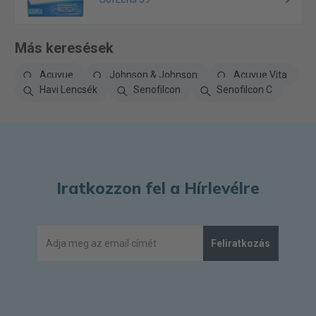
Más keresések
Acuvue
Johnson & Johnson
Acuvue Vita
Havi Lencsék
Senofilcon
Senofilcon C
Iratkozzon fel a Hírlevélre
Feliratkozás