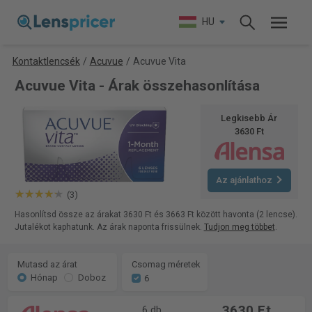
HU
Kontaktlencsék
/
Acuvue
/
Acuvue Vita
Acuvue Vita - Árak összehasonlítása
Legkisebb Ár
3630 Ft
Az ajánlathoz
(3)
Hasonlítsd össze az árakat 3630 Ft és 3663 Ft között havonta (2 lencse).
Jutalékot kaphatunk. Az árak naponta frissülnek.
Tudjon meg többet
.
Mutasd az árat
Csomag méretek
Hónap
Doboz
6
3630 Ft
6 db