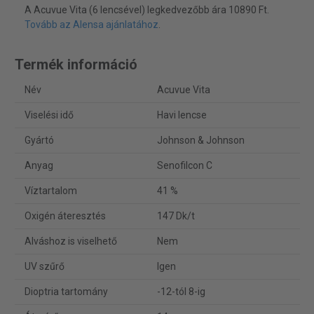
A Acuvue Vita (6 lencsével) legkedvezőbb ára 10890 Ft.
Tovább az Alensa ajánlatához
.
Termék információ
Név
Acuvue Vita
Viselési idő
Havi lencse
Gyártó
Johnson & Johnson
Anyag
Senofilcon C
Víztartalom
41 %
Oxigén áteresztés
147 Dk/t
Alváshoz is viselhető
Nem
UV szűrő
Igen
Dioptria tartomány
-12-tól 8-ig