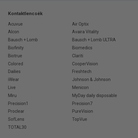
Kontaktlencsék
Acuvue
Air Optix
Alcon
Avaira Vitality
Bausch + Lomb
Bausch + Lomb ULTRA
Biofinity
Biomedics
Biotrue
Clariti
Colored
CooperVision
Dailies
Freshtech
iWear
Johnson & Johnson
Live
Menicon
Miru
MyDay daily disposable
Precision1
Precision7
Proclear
PureVision
SofLens
TopVue
TOTAL30