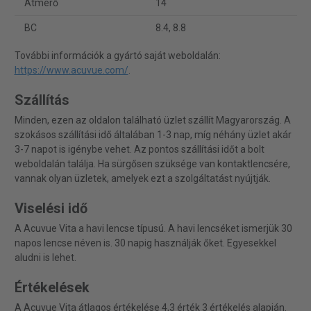
Átmérő
14
BC
8.4, 8.8
További információk a gyártó saját weboldalán:
https://www.acuvue.com/
.
Szállítás
Minden, ezen az oldalon található üzlet szállít Magyarország. A
szokásos szállítási idő általában 1-3 nap, míg néhány üzlet akár
3-7 napot is igénybe vehet. Az pontos szállítási időt a bolt
weboldalán találja. Ha sürgősen szüksége van kontaktlencsére,
vannak olyan üzletek, amelyek ezt a szolgáltatást nyújtják.
Viselési idő
A Acuvue Vita a havi lencse típusú. A havi lencséket ismerjük 30
napos lencse néven is. 30 napig használják őket. Egyesekkel
aludni is lehet.
Értékelések
A Acuvue Vita átlagos értékelése 4,3 érték 3 értékelés alapján.