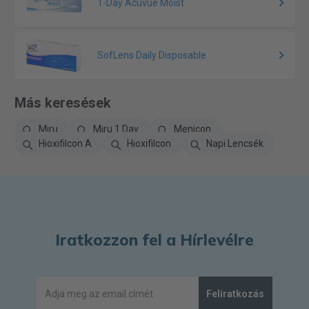
1-Day Acuvue Moist
SofLens Daily Disposable
Más keresések
Miru
Miru 1 Day
Menicon
Hioxifilcon A
Hioxifilcon
Napi Lencsék
Iratkozzon fel a Hírlevélre
Feliratkozás