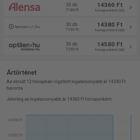
14360 Ft
30 db
7180 Ft
hónaponként (60)
14380 Ft
30 db
7190 Ft
hónaponként (60)
14580 Ft
30 db
7290 Ft
hónaponként (60)
Ártörténet
Az elmúlt 12 hónapban rögzített legalacsonyabb ár 14340 Ft
havonta.
Jelenleg az legalacsonyabb ár 14360 Ft hónaponként.