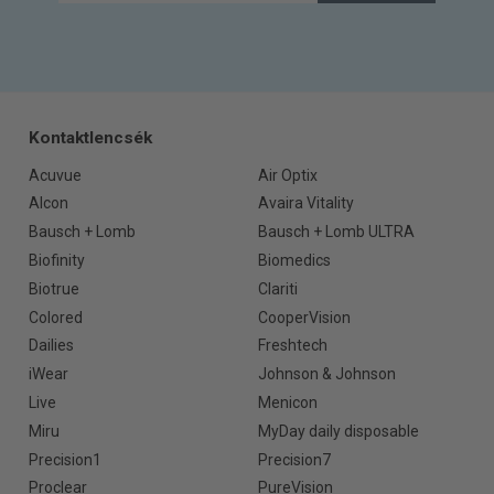
Kontaktlencsék
Acuvue
Air Optix
Alcon
Avaira Vitality
Bausch + Lomb
Bausch + Lomb ULTRA
Biofinity
Biomedics
Biotrue
Clariti
Colored
CooperVision
Dailies
Freshtech
iWear
Johnson & Johnson
Live
Menicon
Miru
MyDay daily disposable
Precision1
Precision7
Proclear
PureVision