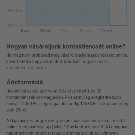
Hogyan vásároljunk kontaktlencsét online?
Ha még nem próbáltad meg vásárolni a kontaktlencséket online,
követheted az egyszerű útmutatónkat:
hogyan vásárolj
kontaktlencsét online
.
Árinformáció
Hasonlítsa össze az árakat 3 üzletek között, és 30
kontaktlencsék csomagjaiban. Pillanatnyilag a legkedvezőbb
havi ár 14360 Ft, a legmagasabb pedig 14580 Ft. Takarítson meg
akár 2%-ot.
Azt javasoljuk, hogy mindig hasonlítsa össze az árakat, mielőtt
online megvásárolja a(z) Miru 1 Day kontaktlencsét. A Lenspricer
naponta követi több kereskedő árait és akcióit, így könnyen