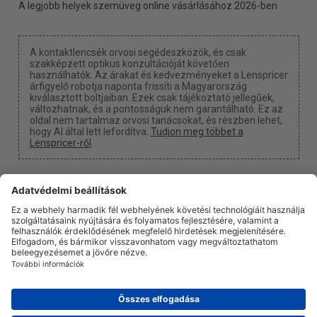
A legjobb helyek szemüveg online vásárlásához 2026-ben
A kontaktlencsék orvosi segédeszközök, és csak
szakképzett optikus konzultációját követően
használhatók. Az árakat és kedvezményeket a Lenspricer
árfigyelő robotja naponta frissíti a Magyarország
kiválasztott boltjaiban. Ezek csak tájékoztató jellegűek,
változhatnak, és a pontosságuk nem garantálható. Ez az
oldal nem tartalmaz orvosi tanácsokat, és részben lehet,
hogy AI által lett lefordítva.
Tudjon meg többet a
Lenspricer-ről
.
Süti beállítások
Kapunk egy jutalékot, ha a linkjeinken keresztül vásárol
valamit.
Rólunk
Hírek
Információ
Adatvédelmi politika
Jogi
info@lenspricer.hu