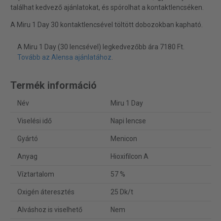
találhat kedvező ajánlatokat, és spórolhat a kontaktlencséken.
A Miru 1 Day 30 kontaktlencsével töltött dobozokban kapható.
A Miru 1 Day (30 lencsével) legkedvezőbb ára 7180 Ft.
Tovább az Alensa ajánlatához
.
Termék információ
Név
Miru 1 Day
Viselési idő
Napi lencse
Gyártó
Menicon
Anyag
Hioxifilcon A
Víztartalom
57 %
Oxigén áteresztés
25 Dk/t
Alváshoz is viselhető
Nem