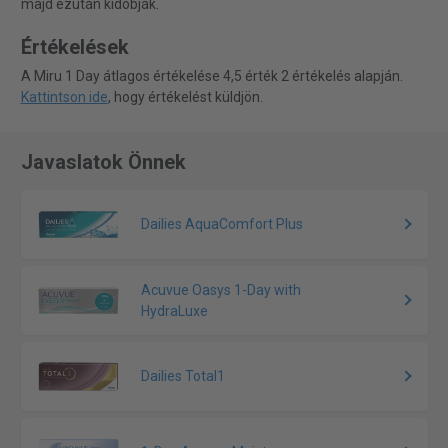
majd ezután kidobják.
Értékelések
A Miru 1 Day átlagos értékelése 4,5 érték 2 értékelés alapján.
Kattintson ide
, hogy értékelést küldjön.
Javaslatok Önnek
Dailies AquaComfort Plus
Acuvue Oasys 1-Day with
HydraLuxe
Dailies Total1