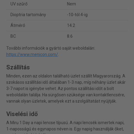
UV szűrő
Nem
Dioptria tartomány
-10-tól 4-ig
Átmérő
14.2
BC
8.6
További információk a gyártó saját weboldalán:
https://www.menicon.com/
.
Szállítás
Minden, ezen az oldalon található üzlet szállít Magyarország. A
szokásos szállítási idő általában 1-3 nap, míg néhány üzlet akár
3-7 napot is igénybe vehet. Az pontos szállítási időt a bolt
weboldalán találja. Ha sürgősen szüksége van kontaktlencsére,
vannak olyan üzletek, amelyek ezt a szolgáltatást nyújtják.
Viselési idő
A Miru 1 Day a napi lencse típusú. A napi lencsék ismertek napi,
1-naposságú és egynapos néven is. Egy napig használják őket,