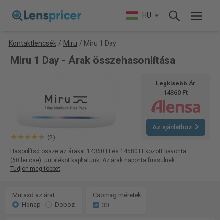
HU
Kontaktlencsék
/
Miru
/
Miru 1 Day
Miru 1 Day - Árak összehasonlítása
Legkisebb Ár
14360 Ft
Az ajánlathoz
(2)
Hasonlítsd össze az árakat 14360 Ft és 14580 Ft között havonta
(60 lencse). Jutalékot kaphatunk. Az árak naponta frissülnek.
Tudjon meg többet
.
Mutasd az árat
Csomag méretek
Hónap
Doboz
30