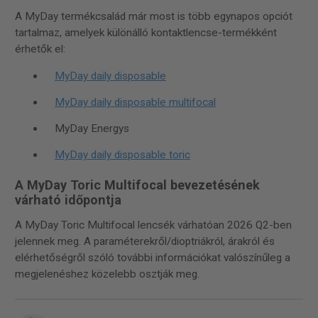
A MyDay termékcsalád már most is több egynapos opciót
tartalmaz, amelyek különálló kontaktlencse-termékként
érhetők el:
MyDay daily disposable
MyDay daily disposable multifocal
MyDay Energys
MyDay daily disposable toric
A MyDay Toric Multifocal bevezetésének
várható időpontja
A MyDay Toric Multifocal lencsék várhatóan 2026 Q2-ben
jelennek meg. A paraméterekről/dioptriákról, árakról és
elérhetőségről szóló további információkat valószínűleg a
megjelenéshez közelebb osztják meg.