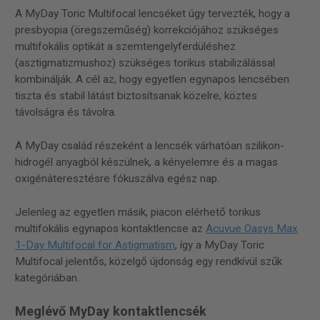
A MyDay Toric Multifocal lencséket úgy tervezték, hogy a
presbyopia (öregszeműség) korrekciójához szükséges
multifokális optikát a szemtengelyferdüléshez
(asztigmatizmushoz) szükséges torikus stabilizálással
kombinálják. A cél az, hogy egyetlen egynapos lencsében
tiszta és stabil látást biztosítsanak közelre, köztes
távolságra és távolra.
A MyDay család részeként a lencsék várhatóan szilikon-
hidrogél anyagból készülnek, a kényelemre és a magas
oxigénáteresztésre fókuszálva egész nap.
Jelenleg az egyetlen másik, piacon elérhető torikus
multifokális egynapos kontaktlencse az
Acuvue Oasys Max
1-Day Multifocal for Astigmatism
, így a MyDay Toric
Multifocal jelentős, közelgő újdonság egy rendkívül szűk
kategóriában.
Meglévő MyDay kontaktlencsék