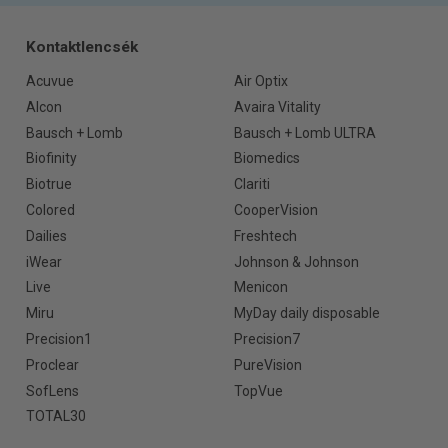
Kontaktlencsék
Acuvue
Air Optix
Alcon
Avaira Vitality
Bausch + Lomb
Bausch + Lomb ULTRA
Biofinity
Biomedics
Biotrue
Clariti
Colored
CooperVision
Dailies
Freshtech
iWear
Johnson & Johnson
Live
Menicon
Miru
MyDay daily disposable
Precision1
Precision7
Proclear
PureVision
SofLens
TopVue
TOTAL30