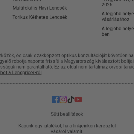
2026
Multifokális Havi Lencsék
A legjobb helye
Torikus Kéthetes Lencsék
vásárlásához
A legjobb hely
ben
közök, és csak szakképzett optikus konzultációját követően has
elő robotja naponta frissíti a Magyarország kiválasztott boltja
osságuk nem garantálható. Ez az oldal nem tartalmaz orvosi taná
bet a Lenspricer-ről
.
Süti beállítások
Kapunk egy jutalékot, ha a linkjeinken keresztül
vásárol valamit.