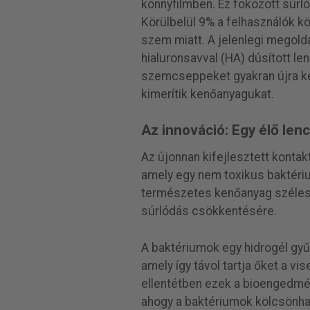
könnyfilmben. Ez fokozott súr
Körülbelül 9% a felhasználók k
szem miatt. A jelenlegi megol
hialuronsavval (HA) dúsított len
szemcseppeket gyakran újra kel
kimerítik kenőanyagukat.
Az innováció: Egy élő len
Az újonnan kifejlesztett konta
amely egy nem toxikus baktérium
természetes kenőanyag széles
súrlódás csökkentésére.
A baktériumok egy hidrogél gyű
amely így távol tartja őket a v
ellentétben ezek a bioengedmén
ahogy a baktériumok kölcsönhat