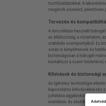
tisztítóoldatokkal. A laboratóri
megőrzik a kenést, jelentősen j
Tervezés és kompatibilit
A lencsékben használt hidrogé
az átlátszóság, a víztartalom,
stabilitás szempontjából. Ez bi
során is kényelmesek és haték
biztonságosan a hidrogél mátri
kontaktust a szem felületével,
Kihívások és biztonsági a
Az ígéretes technológia ellené
kapcsolatos kihívásokkal néz 
juttatása aggályokat vet fel,
esetében. Az elsődleges laborat