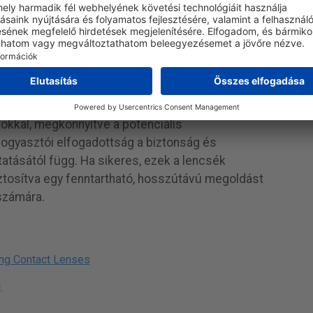
ek az emberi sejtekkel, de további in vivo
gy megerősítsék biztonságosságukat a
y kompatibilisek legyenek a meglévő
okkal, megkönnyítve a potenciális
ogyasztói elfogadottság a biztonság és
tásától függ. Ha sikeres, ezek a lencsék
iztosítva egy fenntartható, hosszútávú megoldást
 számára.
ving Contact Lenses
.