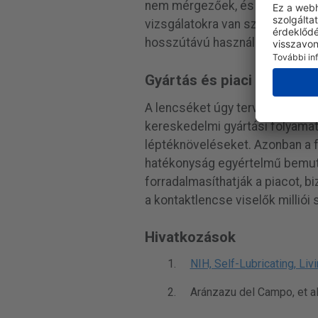
nem mérgezőek, és kompatibilis
vizsgálatokra van szükség, ho
hosszútávú használat során.
Gyártás és piaci potenciál
A lencséket úgy tervezték, hog
kereskedelmi gyártási folyamat
léptéknöveléseket. Azonban a f
hatékonyság egyértelmű bemuta
forradalmasíthatják a piacot, b
a kontaktlencse viselők milliói
Hivatkozások
NIH, Self-Lubricating, Li
Aránzazu del Campo, et al