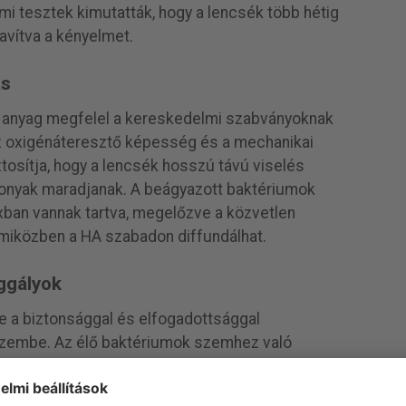
umi tesztek kimutatták, hogy a lencsék több hétig
avítva a kényelmet.
ás
l anyag megfelel a kereskedelmi szabványoknak
 az oxigénáteresztő képesség és a mechanikai
ztosítja, hogy a lencsék hosszú távú viselés
onyak maradjanak. A beágyazott baktériumok
xban vannak tartva, megelőzve a közvetlen
 miközben a HA szabadon diffundálhat.
ggályok
re a biztonsággal és elfogadottsággal
szembe. Az élő baktériumok szemhez való
 különösen a gyenge immunrendszerű emberek
óriumi vizsgálatok azt sugallják, hogy a lencsék