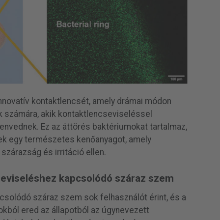
innovatív kontaktlencsét, amely drámai módon
ok számára, akik kontaktlencseviseléssel
nvednek. Ez az áttörés baktériumokat tartalmaz,
ek egy természetes kenőanyagot, amely
szárazság és irritáció ellen.
seviseléshez kapcsolódó száraz szem
solódó száraz szem sok felhasználót érint, és a
okból ered az állapotból az úgynevezett