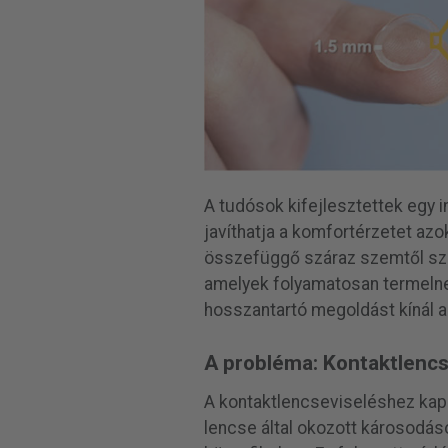
A tudósok kifejlesztettek egy 
javíthatja a komfortérzetet az
összefüggő száraz szemtől sze
amelyek folyamatosan termeln
hosszantartó megoldást kínál a 
A probléma: Kontaktlenc
A kontaktlencseviseléshez kapc
lencse által okozott károsodás