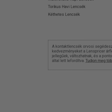
Torikus Havi Lencsék
Kéthetes Lencsék
A kontaktlencsék orvosi segédesz
kedvezményeket a Lenspricer árfigy
jellegűek, változhatnak, és a pont
által lett lefordítva.
Tudjon meg töb