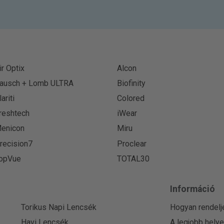
ir Optix
Alcon
ausch + Lomb ULTRA
Biofinity
lariti
Colored
reshtech
iWear
enicon
Miru
recision7
Proclear
opVue
TOTAL30
Információ
Torikus Napi Lencsék
Hogyan rendelj
Havi Lencsék
A legjobb hely