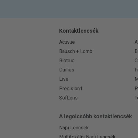
Kontaktlencsék
Acuvue
A
Bausch + Lomb
B
Biotrue
C
Dailies
F
Live
M
Precision1
P
SofLens
T
A legolcsóbb kontaktlencsék
Napi Lencsék
Multifokális Napi Lencsék