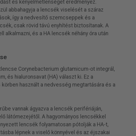
lódást és kényelmetlenséget eredményez.
özül abbahagyja a lencsék viselését a száraz
dások, így a nedvesítő szemcseppek és a
csék, csak rövid távú enyhítést biztosítanak. A
l alkalmazni, és a HA lencsék néhány óra után
cse
ktlencse Corynebacterium glutamicum-ot integrál,
, és hialuronsavat (HA) választ ki. Ez a
 körben használt a nedvesség megtartására és a
rűbe vannak ágyazva a lencsék perifériáján,
iselő látómezejétől. A hagyományos lencsékkel
yezett lencsék folyamatosan pótolják a HA-t,
ásba lépnek a viselő könnyével és az éjszakai