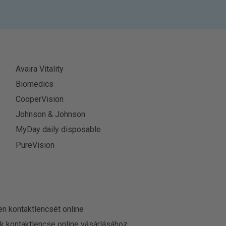
Avaira Vitality
Biomedics
CooperVision
Johnson & Johnson
MyDay daily disposable
PureVision
en kontaktlencsét online
ek kontaktlencse online vásárlásához