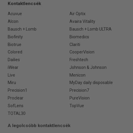
Kontaktlencsék
Acuvue
Air Optix
Alcon
Avaira Vitality
Bausch + Lomb
Bausch + Lomb ULTRA
Biofinity
Biomedics
Biotrue
Clariti
Colored
CooperVision
Dailies
Freshtech
iWear
Johnson & Johnson
Live
Menicon
Miru
MyDay daily disposable
Precision1
Precision7
Proclear
PureVision
SofLens
TopVue
TOTAL30
A legolcsóbb kontaktlencsék