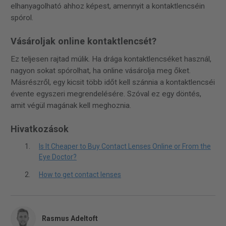
elhanyagolható ahhoz képest, amennyit a kontaktlencséin
spórol.
Vásároljak online kontaktlencsét?
Ez teljesen rajtad múlik. Ha drága kontaktlencséket használ,
nagyon sokat spórolhat, ha online vásárolja meg őket.
Másrészről, egy kicsit több időt kell szánnia a kontaktlencséi
évente egyszeri megrendelésére. Szóval ez egy döntés,
amit végül magának kell meghoznia.
Hivatkozások
Is It Cheaper to Buy Contact Lenses Online or From the
Eye Doctor?
How to get contact lenses
Rasmus Adeltoft