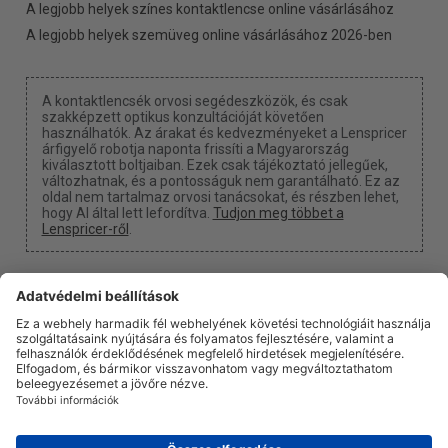
A legjobb helyek színes kontaktlencse online vásárlásához
A legjobb helyek szemüveg online vásárlásához 2026-ben
A kontaktlencsék orvosi segédeszközök, és csak
szakképzett optikus konzultációját követően
használhatók. Az árakat és kedvezményeket a Lenspricer
árfigyelő robotja naponta frissíti a Magyarország
kiválasztott boltjaiban. Ezek csak tájékoztató jellegűek,
változhatnak, és a pontosságuk nem garantálható. Ez az
oldal nem tartalmaz orvosi tanácsokat, és részben lehet,
hogy AI által lett lefordítva.
Tudjon meg többet a
Lenspricer-ről
.
Süti beállítások
Kapunk egy jutalékot, ha a linkjeinken keresztül vásárol
valamit.
Rólunk
Hírek
Információ
Adatvédelmi politika
Jogi