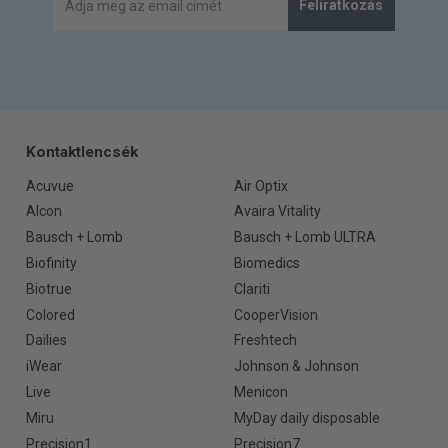
Feliratkozás
Kontaktlencsék
Acuvue
Air Optix
Alcon
Avaira Vitality
Bausch + Lomb
Bausch + Lomb ULTRA
Biofinity
Biomedics
Biotrue
Clariti
Colored
CooperVision
Dailies
Freshtech
iWear
Johnson & Johnson
Live
Menicon
Miru
MyDay daily disposable
Precision1
Precision7