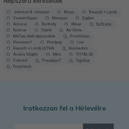
Népszerű keresések
Johnson & Johnson
Alcon
Bausch + Lomb
CooperVision
Menicon
Dailies
Acuvue
Biofinity
iWear
SofLens
Biotrue
Clariti
Air Optix
MyDay daily disposable
PureVision
Precision1
Proclear
Live
Bausch + Lomb ULTRA
Biomedics
Avaira Vitality
Miru
TOTAL30
Colored
Precision7
TopVue
Freshtech
Iratkozzon fel a Hírlevélre