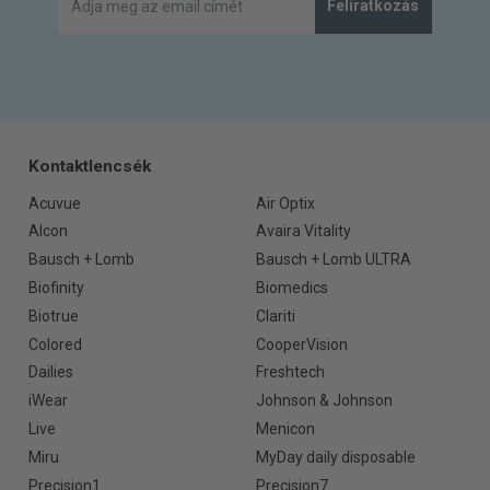
Feliratkozás
Kontaktlencsék
Acuvue
Air Optix
Alcon
Avaira Vitality
Bausch + Lomb
Bausch + Lomb ULTRA
Biofinity
Biomedics
Biotrue
Clariti
Colored
CooperVision
Dailies
Freshtech
iWear
Johnson & Johnson
Live
Menicon
Miru
MyDay daily disposable
Precision1
Precision7