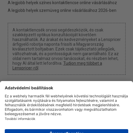
A legjobb helyek színes kontaktlencse online vásárlásához
A legjobb helyek szemüveg online vásárlásához 2026-ben
A kontaktlencsék orvosi segédeszközök, és csak
szakképzett optikus konzultációját követően
használhatók. Az árakat és kedvezményeket a Lenspricer
árfigyelő robotja naponta frissíti a Magyarország
kiválasztott boltjaiban. Ezek csak tájékoztató jellegűek,
változhatnak, és a pontosságuk nem garantálható. Ez az
oldal nem tartalmaz orvosi tanácsokat, és részben lehet,
hogy AI által lett lefordítva.
Tudjon meg többet a
Lenspricer-ről
.
Süti beállítások
Kapunk egy jutalékot, ha a linkjeinken keresztül vásárol
valamit.
Rólunk
Hírek
Információ
Adatvédelmi politika
Jogi