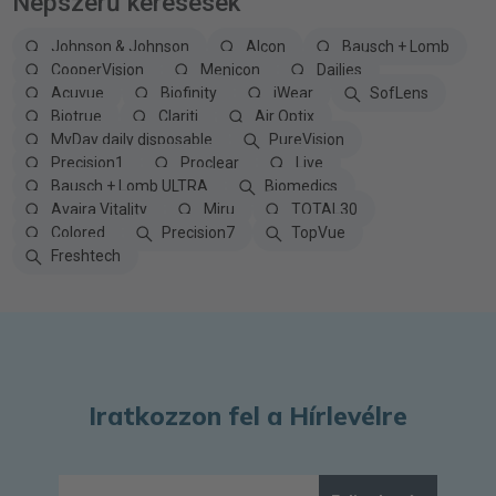
Népszerű keresések
Johnson & Johnson
Alcon
Bausch + Lomb
CooperVision
Menicon
Dailies
Acuvue
Biofinity
iWear
SofLens
Biotrue
Clariti
Air Optix
MyDay daily disposable
PureVision
Precision1
Proclear
Live
Bausch + Lomb ULTRA
Biomedics
Avaira Vitality
Miru
TOTAL30
Colored
Precision7
TopVue
Freshtech
Iratkozzon fel a Hírlevélre