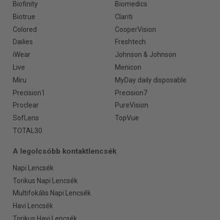
Biofinity
Biomedics
Biotrue
Clariti
Colored
CooperVision
Dailies
Freshtech
iWear
Johnson & Johnson
Live
Menicon
Miru
MyDay daily disposable
Precision1
Precision7
Proclear
PureVision
SofLens
TopVue
TOTAL30
A legolcsóbb kontaktlencsék
Napi Lencsék
Torikus Napi Lencsék
Multifokális Napi Lencsék
Havi Lencsék
Torikus Havi Lencsék