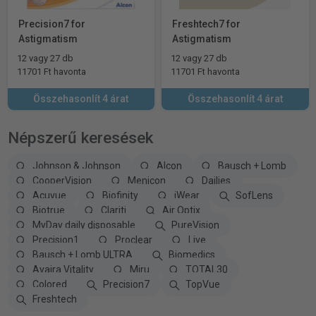
Precision7 for
Freshtech7 for
Astigmatism
Astigmatism
12 vagy 27 db
12 vagy 27 db
11701 Ft havonta
11701 Ft havonta
Összehasonlít 4 árat
Összehasonlít 4 árat
Népszerű keresések
Johnson & Johnson
Alcon
Bausch + Lomb
CooperVision
Menicon
Dailies
Acuvue
Biofinity
iWear
SofLens
Biotrue
Clariti
Air Optix
MyDay daily disposable
PureVision
Precision1
Proclear
Live
Bausch + Lomb ULTRA
Biomedics
Avaira Vitality
Miru
TOTAL30
Colored
Precision7
TopVue
Freshtech