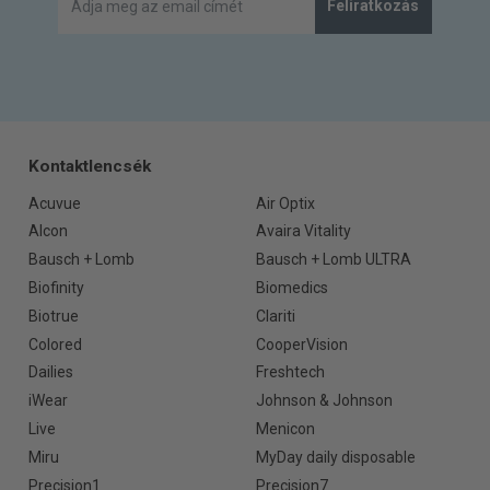
Feliratkozás
Kontaktlencsék
Acuvue
Air Optix
Alcon
Avaira Vitality
Bausch + Lomb
Bausch + Lomb ULTRA
Biofinity
Biomedics
Biotrue
Clariti
Colored
CooperVision
Dailies
Freshtech
iWear
Johnson & Johnson
Live
Menicon
Miru
MyDay daily disposable
Precision1
Precision7