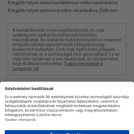
A legjobb helyek színes kontaktlencse online vásárlásához
A legjobb helyek szemüveg online vásárlásához 2026-ben
A kontaktlencsék orvosi segédeszközök, és csak
szakképzett optikus konzultációját követően
használhatók. Az árakat és kedvezményeket a Lenspricer
árfigyelő robotja naponta frissíti a Magyarország
kiválasztott boltjaiban. Ezek csak tájékoztató jellegűek,
változhatnak, és a pontosságuk nem garantálható. Ez az
oldal nem tartalmaz orvosi tanácsokat, és részben lehet,
hogy AI által lett lefordítva.
Tudjon meg többet a
Lenspricer-ről
.
Süti beállítások
Kapunk egy jutalékot, ha a linkjeinken keresztül vásárol
valamit.
Rólunk
Hírek
Információ
Adatvédelmi politika
Jogi