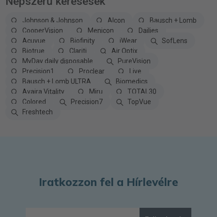
Népszerű keresések
Johnson & Johnson
Alcon
Bausch + Lomb
CooperVision
Menicon
Dailies
Acuvue
Biofinity
iWear
SofLens
Biotrue
Clariti
Air Optix
MyDay daily disposable
PureVision
Precision1
Proclear
Live
Bausch + Lomb ULTRA
Biomedics
Avaira Vitality
Miru
TOTAL30
Colored
Precision7
TopVue
Freshtech
Iratkozzon fel a Hírlevélre