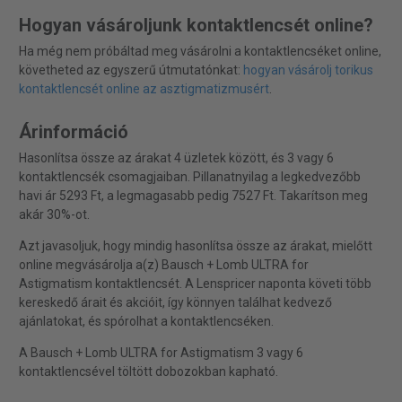
Hogyan vásároljunk kontaktlencsét online?
Ha még nem próbáltad meg vásárolni a kontaktlencséket online,
követheted az egyszerű útmutatónkat:
hogyan vásárolj torikus
kontaktlencsét online az asztigmatizmusért
.
Árinformáció
Hasonlítsa össze az árakat 4 üzletek között, és 3 vagy 6
kontaktlencsék csomagjaiban. Pillanatnyilag a legkedvezőbb
havi ár 5293 Ft, a legmagasabb pedig 7527 Ft. Takarítson meg
akár 30%-ot.
Azt javasoljuk, hogy mindig hasonlítsa össze az árakat, mielőtt
online megvásárolja a(z) Bausch + Lomb ULTRA for
Astigmatism kontaktlencsét. A Lenspricer naponta követi több
kereskedő árait és akcióit, így könnyen találhat kedvező
ajánlatokat, és spórolhat a kontaktlencséken.
A Bausch + Lomb ULTRA for Astigmatism 3 vagy 6
kontaktlencsével töltött dobozokban kapható.