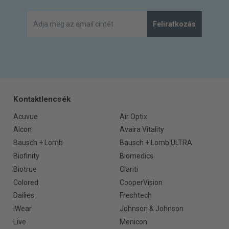
Feliratkozás
Kontaktlencsék
Acuvue
Air Optix
Alcon
Avaira Vitality
Bausch + Lomb
Bausch + Lomb ULTRA
Biofinity
Biomedics
Biotrue
Clariti
Colored
CooperVision
Dailies
Freshtech
iWear
Johnson & Johnson
Live
Menicon