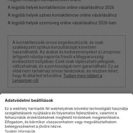
A legjobb helyek kontaktlencse online vásárlásához 2026
A legjobb helyek színes kontaktlencse online vásárlásához
A legjobb helyek szemüveg online vásárlásához 2026-ben
A kontaktlencsék orvosi segédeszközök, és csak
szakképzett optikus konzultációját követően
használhatók. Az árakat és kedvezményeket a Lenspricer
árfigyelő robotja naponta frissíti a Magyarország
kiválasztott boltjaiban. Ezek csak tájékoztató jellegűek,
változhatnak, és a pontosságuk nem garantálható. Ez az
oldal nem tartalmaz orvosi tanácsokat, és részben lehet,
hogy AI által lett lefordítva.
Tudjon meg többet a
Lenspricer-ről
.
Süti beállítások
Kapunk egy jutalékot, ha a linkjeinken keresztül vásárol
valamit.