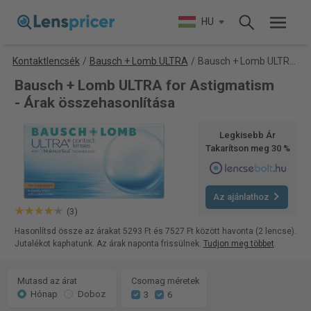
HU
Kontaktlencsék
/
Bausch + Lomb ULTRA
/
Bausch + Lomb ULTRA for Astigmatism
Bausch + Lomb ULTRA for Astigmatism
- Árak összehasonlítása
Legkisebb Ár
Takarítson meg 30 %
Az ajánlathoz
(3)
Hasonlítsd össze az árakat 5293 Ft és 7527 Ft között havonta (2 lencse).
Jutalékot kaphatunk. Az árak naponta frissülnek.
Tudjon meg többet
.
Mutasd az árat
Csomag méretek
Hónap
Doboz
3
6