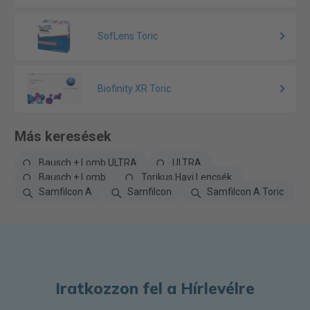
SofLens Toric
Biofinity XR Toric
Más keresések
Bausch + Lomb ULTRA
ULTRA
Bausch + Lomb
Torikus Havi Lencsék
Samfilcon A
Samfilcon
Samfilcon A Toric
Iratkozzon fel a Hírlevélre