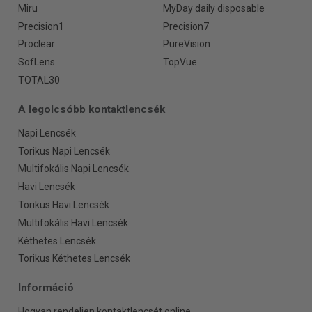
Miru
MyDay daily disposable
Precision1
Precision7
Proclear
PureVision
SofLens
TopVue
TOTAL30
A legolcsóbb kontaktlencsék
Napi Lencsék
Torikus Napi Lencsék
Multifokális Napi Lencsék
Havi Lencsék
Torikus Havi Lencsék
Multifokális Havi Lencsék
Kéthetes Lencsék
Torikus Kéthetes Lencsék
Információ
Hogyan rendeljen kontaktlencsét online