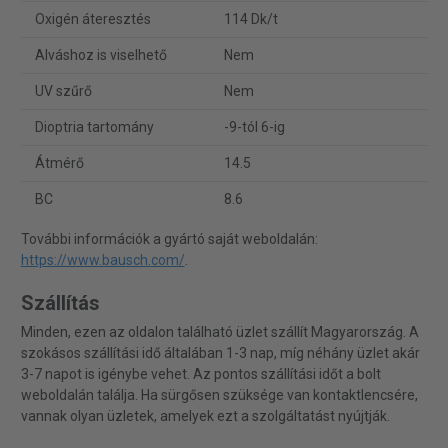
Oxigén áteresztés
114 Dk/t
Alváshoz is viselhető
Nem
UV szűrő
Nem
Dioptria tartomány
-9-tól 6-ig
Átmérő
14.5
BC
8.6
További információk a gyártó saját weboldalán:
https://www.bausch.com/
.
Szállítás
Minden, ezen az oldalon található üzlet szállít Magyarország. A
szokásos szállítási idő általában 1-3 nap, míg néhány üzlet akár
3-7 napot is igénybe vehet. Az pontos szállítási időt a bolt
weboldalán találja. Ha sürgősen szüksége van kontaktlencsére,
vannak olyan üzletek, amelyek ezt a szolgáltatást nyújtják.