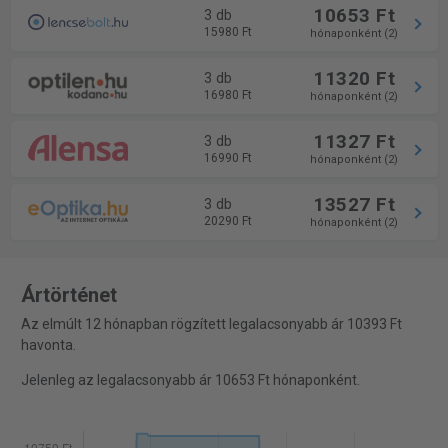
10653 Ft
3 db
15980 Ft
hónaponként (2)
11320 Ft
3 db
16980 Ft
hónaponként (2)
11327 Ft
3 db
16990 Ft
hónaponként (2)
13527 Ft
3 db
20290 Ft
hónaponként (2)
Ártörténet
Az elmúlt 12 hónapban rögzített legalacsonyabb ár 10393 Ft
havonta.
Jelenleg az legalacsonyabb ár 10653 Ft hónaponként.