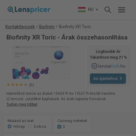
HU
Kontaktlencsék
/
Biofinity
/
Biofinity XR Toric
Biofinity XR Toric - Árak összehasonlítása
Legkisebb Ár
Takarítson meg 21 %
Az ajánlathoz
(3)
Hasonlítsd össze az árakat 10653 Ft és 13527 Ft között havonta
(2 lencse). Jutalékot kaphatunk. Az árak naponta frissülnek.
Tudjon meg többet
.
Mutasd az árat
Csomag méretek
Hónap
Doboz
3