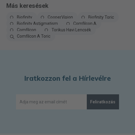
Más keresések
Biofinity
CooperVision
Biofinity Toric
Biofinity Astigmatism
Comfilcon A
Comfilcon
Torikus Havi Lencsék
Comfilcon A Toric
Iratkozzon fel a Hírlevélre
Feliratkozás