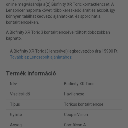
online megvásárolja a(z) Biofinity XR Toric kontaktlencsét. A
Lenspricer naponta követi több kereskedő árait és akcióit, így
könnyen találhat kedvező ajánlatokat, és spórolhat a
kontaktlencséken.
A Biofinity XR Toric 3 kontaktlencsével töltött dobozokban
kapható.
A Biofinity XR Toric (3 lencsével) legkedvezőbb ára 15980 Ft.
Tovább az Lencsebolt ajánlatához
.
Termék információ
Név
Biofinity XR Toric
Viselési idő
Havi lencse
Típus
Torikus kontaktlencse
Gyártó
CooperVision
Anyag
Comfilcon A