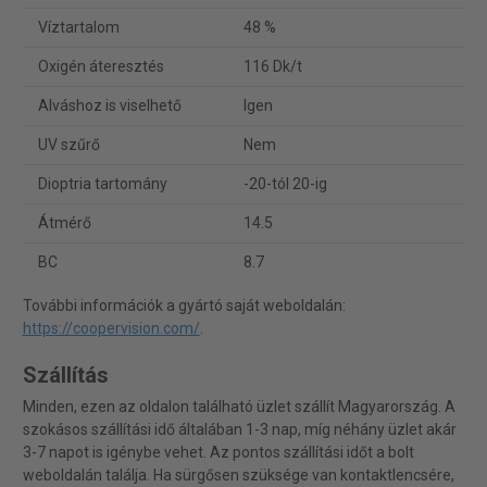
Víztartalom
48 %
Oxigén áteresztés
116 Dk/t
Alváshoz is viselhető
Igen
UV szűrő
Nem
Dioptria tartomány
-20-tól 20-ig
Átmérő
14.5
BC
8.7
További információk a gyártó saját weboldalán:
https://coopervision.com/
.
Szállítás
Minden, ezen az oldalon található üzlet szállít Magyarország. A
szokásos szállítási idő általában 1-3 nap, míg néhány üzlet akár
3-7 napot is igénybe vehet. Az pontos szállítási időt a bolt
weboldalán találja. Ha sürgősen szüksége van kontaktlencsére,