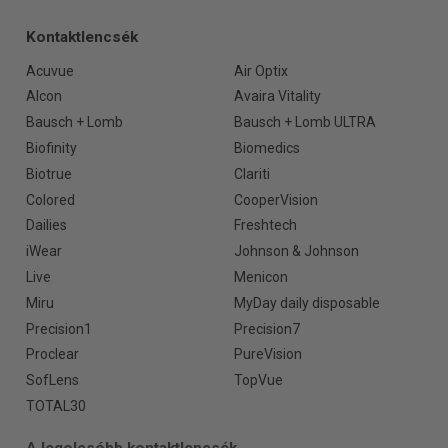
Kontaktlencsék
Acuvue
Air Optix
Alcon
Avaira Vitality
Bausch + Lomb
Bausch + Lomb ULTRA
Biofinity
Biomedics
Biotrue
Clariti
Colored
CooperVision
Dailies
Freshtech
iWear
Johnson & Johnson
Live
Menicon
Miru
MyDay daily disposable
Precision1
Precision7
Proclear
PureVision
SofLens
TopVue
TOTAL30
A legolcsóbb kontaktlencsék