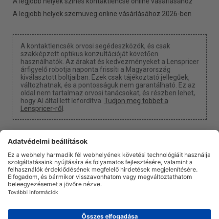
A legjobb helyek színes kontaktlencse online vásárlásához
A legjobb helyek szemüveg online vásárlásához 2026-ben
A kontaktlencsék orvosi segédeszközök, és csak
szakképzett optikus konzultációját követően
használhatók. Az árakat és kedvezményeket a Lenspricer
árfigyelő robotja naponta frissíti a Magyarország
kiválasztott boltjaiban. Ezek csak tájékoztató jellegűek,
változhatnak, és a pontosságuk nem garantálható. Ez az
oldal nem tartalmaz orvosi tanácsokat, és részben lehet,
hogy AI által lett lefordítva.
Tudjon meg többet a
Lenspricer-ről
.
Süti beállítások
Kapunk egy jutalékot, ha a linkjeinken keresztül vásárol
valamit.
Rólunk
Hírek
Információ
Adatvédelmi politika
Jogi