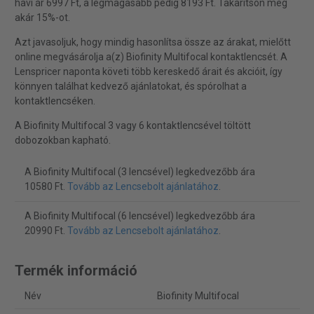
havi ár 6997 Ft, a legmagasabb pedig 8193 Ft. Takarítson meg
akár 15%-ot.
Azt javasoljuk, hogy mindig hasonlítsa össze az árakat, mielőtt
online megvásárolja a(z) Biofinity Multifocal kontaktlencsét. A
Lenspricer naponta követi több kereskedő árait és akcióit, így
könnyen találhat kedvező ajánlatokat, és spórolhat a
kontaktlencséken.
A Biofinity Multifocal 3 vagy 6 kontaktlencsével töltött
dobozokban kapható.
A Biofinity Multifocal (3 lencsével) legkedvezőbb ára
10580 Ft.
Tovább az Lencsebolt ajánlatához
.
A Biofinity Multifocal (6 lencsével) legkedvezőbb ára
20990 Ft.
Tovább az Lencsebolt ajánlatához
.
Termék információ
Név
Biofinity Multifocal