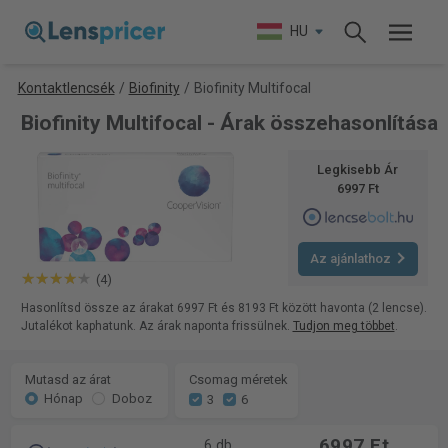
HU
Kontaktlencsék
/
Biofinity
/
Biofinity Multifocal
Biofinity Multifocal - Árak összehasonlítása
Legkisebb Ár
6997 Ft
Az ajánlathoz
(4)
Hasonlítsd össze az árakat 6997 Ft és 8193 Ft között havonta (2 lencse).
Jutalékot kaphatunk. Az árak naponta frissülnek.
Tudjon meg többet
.
Mutasd az árat
Csomag méretek
Hónap
Doboz
3
6
6997 Ft
6 db