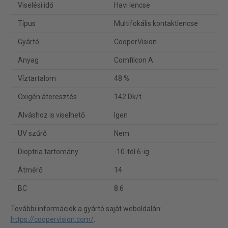
Viselési idő
Havi lencse
Típus
Multifokális kontaktlencse
Gyártó
CooperVision
Anyag
Comfilcon A
Víztartalom
48 %
Oxigén áteresztés
142 Dk/t
Alváshoz is viselhető
Igen
UV szűrő
Nem
Dioptria tartomány
-10-tól 6-ig
Átmérő
14
BC
8.6
További információk a gyártó saját weboldalán:
https://coopervision.com/
.