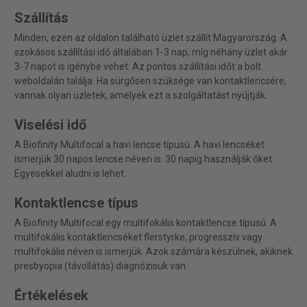
Szállítás
Minden, ezen az oldalon található üzlet szállít Magyarország. A
szokásos szállítási idő általában 1-3 nap, míg néhány üzlet akár
3-7 napot is igénybe vehet. Az pontos szállítási időt a bolt
weboldalán találja. Ha sürgősen szüksége van kontaktlencsére,
vannak olyan üzletek, amelyek ezt a szolgáltatást nyújtják.
Viselési idő
A Biofinity Multifocal a havi lencse típusú. A havi lencséket
ismerjük 30 napos lencse néven is. 30 napig használják őket.
Egyesekkel aludni is lehet.
Kontaktlencse típus
A Biofinity Multifocal egy multifokális kontaktlencse típusú. A
multifokális kontaktlencséket flerstyrke, progresszív vagy
multifokális néven is ismerjük. Azok számára készülnek, akiknek
presbyopia (távollátás) diagnózisuk van.
Értékelések