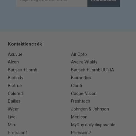
Kontaktlencsék
Acuvue
Air Optix
Alcon
Avaira Vitality
Bausch + Lomb
Bausch + Lomb ULTRA
Biofinity
Biomedics
Biotrue
Clariti
Colored
CooperVision
Dailies
Freshtech
iWear
Johnson & Johnson
Live
Menicon
Miru
MyDay daily disposable
Precision1
Precision7