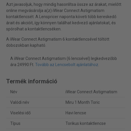
Azt javasoljuk, hogy mindig hasonlítsa össze az árakat, mielőtt
online megvásárolja a(z) iWear Connect Astigmatism
kontaktlencsét. A Lenspricer naponta követi több kereskedő
árait és akcióit, így könnyen találhat kedvező ajánlatokat, és
spórolhat a kontaktlencséken.
A iWear Connect Astigmatism 6 kontaktlencsével töltött
dobozokban kapható.
A iWear Connect Astigmatism (6 lencsével) legkedvezőbb
ára 24990 Ft.
Tovább az Lencsebolt ajánlatához
.
Termék információ
Név
iWear Connect Astigmatism
Valódi név
Miru 1 Month Toric
Viselési idő
Havi lencse
Típus
Torikus kontaktlencse