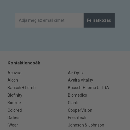
Feliratkozás
Kontaktlencsék
Acuvue
Air Optix
Alcon
Avaira Vitality
Bausch + Lomb
Bausch + Lomb ULTRA
Biofinity
Biomedics
Biotrue
Clariti
Colored
CooperVision
Dailies
Freshtech
iWear
Johnson & Johnson