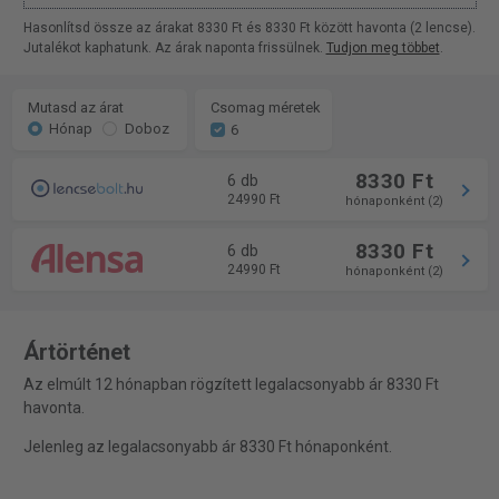
Hasonlítsd össze az árakat 8330 Ft és 8330 Ft között havonta (2 lencse).
Jutalékot kaphatunk. Az árak naponta frissülnek.
Tudjon meg többet
.
Mutasd az árat
Csomag méretek
Hónap
Doboz
6
8330 Ft
6 db
24990 Ft
hónaponként (2)
8330 Ft
6 db
24990 Ft
hónaponként (2)
Ártörténet
Az elmúlt 12 hónapban rögzített legalacsonyabb ár 8330 Ft
havonta.
Jelenleg az legalacsonyabb ár 8330 Ft hónaponként.