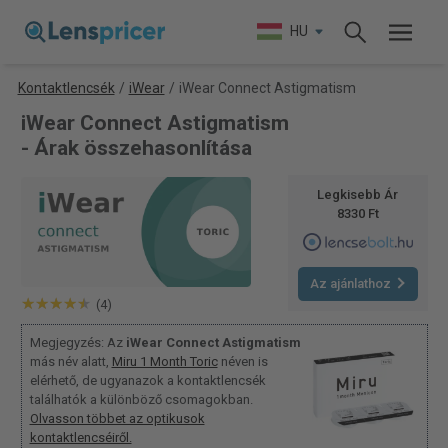
HU
Kontaktlencsék
/
iWear
/
iWear Connect Astigmatism
iWear Connect Astigmatism
- Árak összehasonlítása
Legkisebb Ár
8330 Ft
Az ajánlathoz
(4)
Megjegyzés: Az
iWear Connect Astigmatism
más név alatt,
Miru 1 Month Toric
néven is
elérhető, de ugyanazok a kontaktlencsék
találhatók a különböző csomagokban.
Olvasson többet az optikusok
kontaktlencséiről.