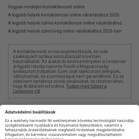
Hogyan rendeljen kontaktlencsét online
A legjobb helyek kontaktlencse online vásárlásához 2026
A legjobb helyek színes kontaktlencse online vásárlásához
A legjobb helyek szemüveg online vásárlásához 2026-ben
A kontaktlencsék orvosi segédeszközök, és csak
szakképzett optikus konzultációját követően
használhatók. Az árakat és kedvezményeket a Lenspricer
árfigyelő robotja naponta frissíti a Magyarország
kiválasztott boltjaiban. Ezek csak tájékoztató jellegűek,
változhatnak, és a pontosságuk nem garantálható. Ez az
oldal nem tartalmaz orvosi tanácsokat, és részben lehet,
hogy AI által lett lefordítva.
Tudjon meg többet a
Lenspricer-ről
.
Süti beállítások