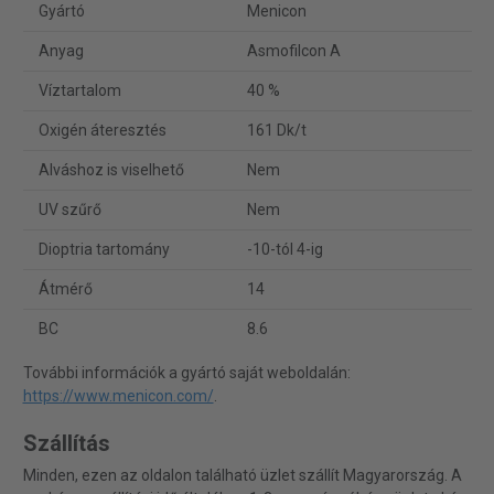
Gyártó
Menicon
Anyag
Asmofilcon A
Víztartalom
40 %
Oxigén áteresztés
161 Dk/t
Alváshoz is viselhető
Nem
UV szűrő
Nem
Dioptria tartomány
-10-tól 4-ig
Átmérő
14
BC
8.6
További információk a gyártó saját weboldalán:
https://www.menicon.com/
.
Szállítás
Minden, ezen az oldalon található üzlet szállít Magyarország. A