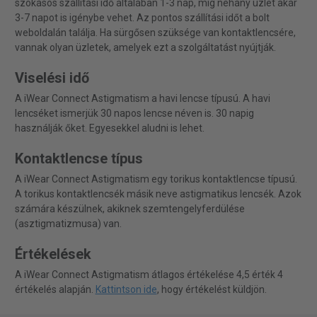
szokásos szállítási idő általában 1-3 nap, míg néhány üzlet akár
3-7 napot is igénybe vehet. Az pontos szállítási időt a bolt
weboldalán találja. Ha sürgősen szüksége van kontaktlencsére,
vannak olyan üzletek, amelyek ezt a szolgáltatást nyújtják.
Viselési idő
A iWear Connect Astigmatism a havi lencse típusú. A havi
lencséket ismerjük 30 napos lencse néven is. 30 napig
használják őket. Egyesekkel aludni is lehet.
Kontaktlencse típus
A iWear Connect Astigmatism egy torikus kontaktlencse típusú.
A torikus kontaktlencsék másik neve astigmatikus lencsék. Azok
számára készülnek, akiknek szemtengelyferdülése
(asztigmatizmusa) van.
Értékelések
A iWear Connect Astigmatism átlagos értékelése 4,5 érték 4
értékelés alapján.
Kattintson ide
, hogy értékelést küldjön.