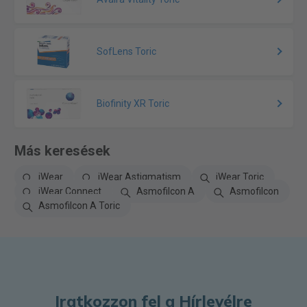
SofLens Toric
Biofinity XR Toric
Más keresések
iWear
iWear Astigmatism
iWear Toric
iWear Connect
Asmofilcon A
Asmofilcon
Asmofilcon A Toric
Iratkozzon fel a Hírlevélre