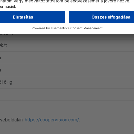
perVision
filcon B
, 62 %
k/t
m
m
ól 6-ig
 weboldalán:
https://coopervision.com/
.