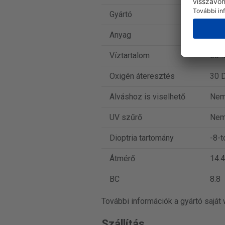
Gyártó
Coo
Anyag
Oma
Víztartalom
60 %
Oxigén áteresztés
30 D
Alváshoz is viselhető
Ne
UV szűrő
Ne
Dioptria tartomány
-8-t
Átmérő
14.4
BC
8.8
További információk a gyártó saját
Szállítás