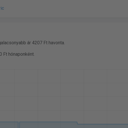
ric
galacsonyabb ár 4207 Ft havonta.
0 Ft hónaponként.