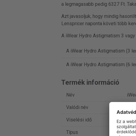
a legmagasabb pedig 6327 Ft. Taka
Azt javasoljuk, hogy mindig hasonl
Lenspricer naponta követi több kere
A iWear Hydro Astigmatism 3 vagy 
A iWear Hydro Astigmatism (3 le
A iWear Hydro Astigmatism (6 l
Termék információ
Név
iWe
Valódi név
Proc
Viselési idő
Havi
Típus
Tori