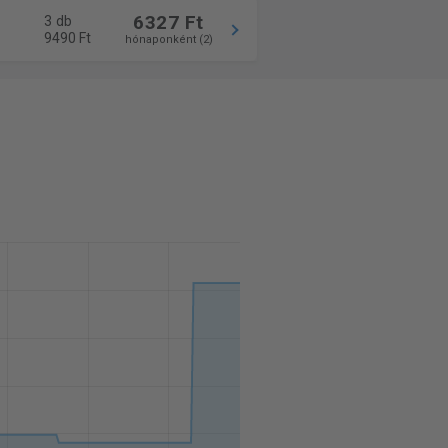
6327 Ft
3 db
9490 Ft
hónaponként (2)