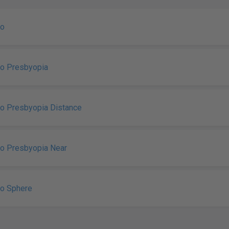
ro
ro Presbyopia
o Presbyopia Distance
o Presbyopia Near
ro Sphere