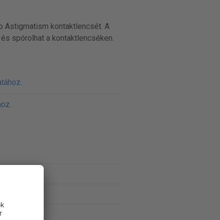
ro Astigmatism kontaktlencsét. A
, és spórolhat a kontaktlencséken.
atához
.
hoz
.