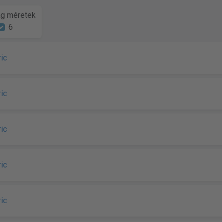
g méretek
6
ric
ric
ric
ric
ric