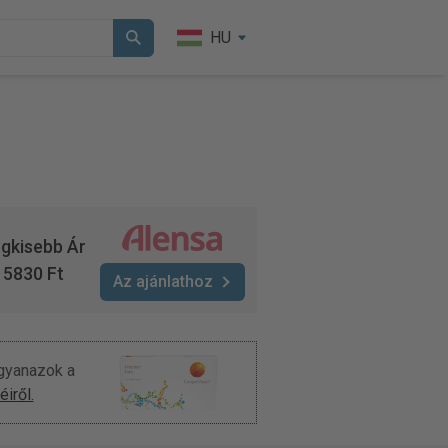
HU
gkisebb Ár
5830 Ft
Az ajánlathoz
ugyanazok a
iről.