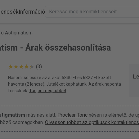
lencsék
Információ
ro Astigmatism
tism - Árak összehasonlítása
(3)
Le
Hasonlítsd össze az árakat 5830 Ft és 6327 Ft között
havonta (2 lencse). Jutalékot kaphatunk. Az árak naponta
frissülnek.
Tudjon meg többet
.
stigmatism
más név alatt,
Proclear Toric
néven is elérhető, de 
lönböző csomagokban.
Olvasson többet az optikusok kontaktlencsé