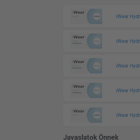
iWear Hyd
iWear Hyd
iWear Hydr
iWear Hydr
iWear Hyd
Javaslatok Önnek