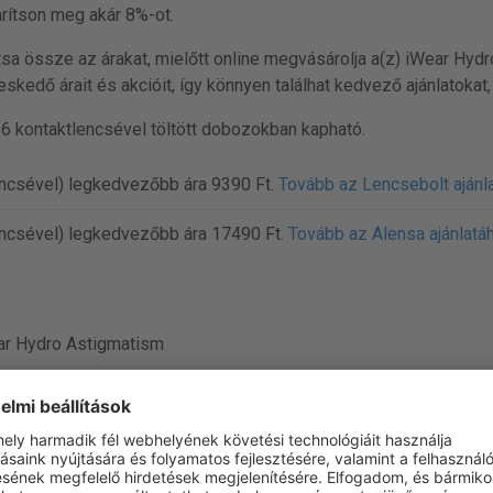
rítson meg akár 8%-ot.
ítsa össze az árakat, mielőtt online megvásárolja a(z) iWear Hyd
skedő árait és akcióit, így könnyen találhat kedvező ajánlatokat
6 kontaktlencsével töltött dobozokban kapható.
ncsével) legkedvezőbb ára 9390 Ft.
Tovább az Lencsebolt ajánl
encsével) legkedvezőbb ára 17490 Ft.
Tovább az Alensa ajánlatá
ar Hydro Astigmatism
lear Toric
 lencse
kus kontaktlencse