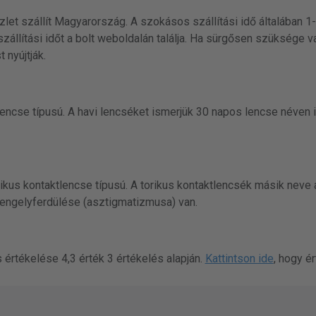
zlet szállít Magyarország. A szokásos szállítási idő általában 1
zállítási időt a bolt weboldalán találja. Ha sürgősen szüksége v
 nyújtják.
encse típusú. A havi lencséket ismerjük 30 napos lencse néven is
kus kontaktlencse típusú. A torikus kontaktlencsék másik neve
engelyferdülése (asztigmatizmusa) van.
értékelése 4,3 érték 3 értékelés alapján.
Kattintson ide
, hogy ér