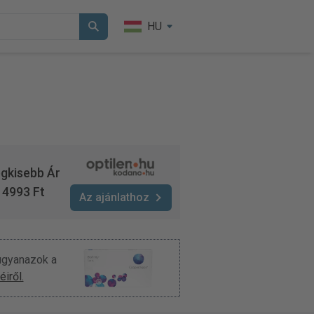
HU
gkisebb Ár
4993 Ft
Az ajánlathoz
 ugyanazok a
iről.