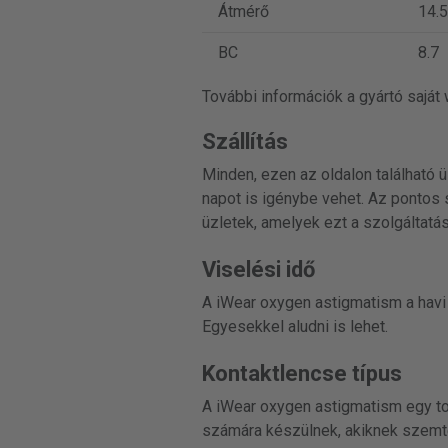
Átmérő
14.5
BC
8.7
További információk a gyártó saját
Szállítás
Minden, ezen az oldalon található ü
napot is igénybe vehet. Az pontos s
üzletek, amelyek ezt a szolgáltatást
Viselési idő
A iWear oxygen astigmatism a havi 
Egyesekkel aludni is lehet.
Kontaktlencse típus
A iWear oxygen astigmatism egy tor
számára készülnek, akiknek szemt