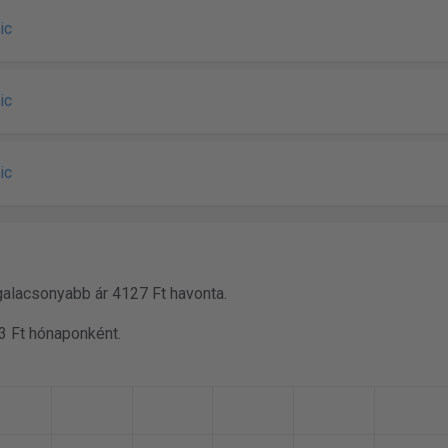
ic
ic
ic
galacsonyabb ár 4127 Ft havonta.
3 Ft hónaponként.