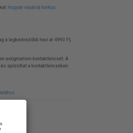
kat:
hogyan vásárolj torikus
ag a legkedvezőbb havi ár 4993 Ft,
gen astigmatism kontaktlencsét. A
, és spórolhat a kontaktlencséken.
latához
.
ához
.