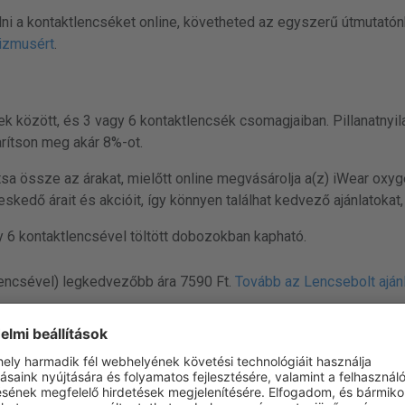
i a kontaktlencséket online, követheted az egyszerű útmutatón
tizmusért
.
ek között, és 3 vagy 6 kontaktlencsék csomagjaiban. Pillanatnyil
rítson meg akár 8%-ot.
ítsa össze az árakat, mielőtt online megvásárolja a(z) iWear oxy
skedő árait és akcióit, így könnyen találhat kedvező ajánlatokat
 6 kontaktlencsével töltött dobozokban kapható.
encsével) legkedvezőbb ára 7590 Ft.
Tovább az Lencsebolt aján
lencsével) legkedvezőbb ára 14980 Ft.
Tovább az optilen ajánlat