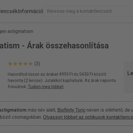
lencsék
Információ
gen astigmatism
atism - Árak összehasonlítása
(3)
Le
Hasonlítsd össze az árakat 4993 Ft és 5430 Ft között
havonta (2 lencse). Jutalékot kaphatunk. Az árak naponta
frissülnek.
Tudjon meg többet
.
astigmatism
más név alatt,
Biofinity Toric
néven is elérhető, de
lönböző csomagokban.
Olvasson többet az optikusok kontaktlencsé