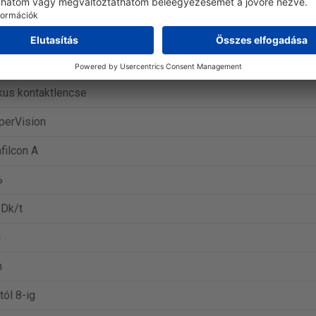
ar oxygen astigmatism
inity Toric
 lencse
kus kontaktlencse
perVision
filcon A
%
 Dk/t
n
m
tól 8-ig