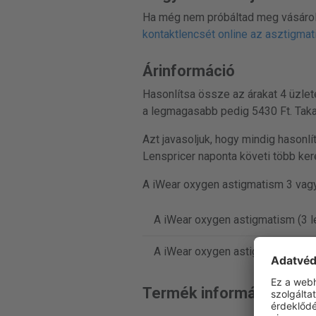
Ha még nem próbáltad meg vásároln
kontaktlencsét online az asztigma
Árinformáció
Hasonlítsa össze az árakat 4 üzlet
a legmagasabb pedig 5430 Ft. Taka
Azt javasoljuk, hogy mindig hasonl
Lenspricer naponta követi több kere
A iWear oxygen astigmatism 3 vagy
A iWear oxygen astigmatism (3 l
A iWear oxygen astigmatism (6 
Termék információ