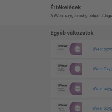
Értékelések
A iWear oxygen astigmatism átlagos
Egyéb változatok
iWear oxy
iWear Oxy
iWear oxyg
iWear oxyg