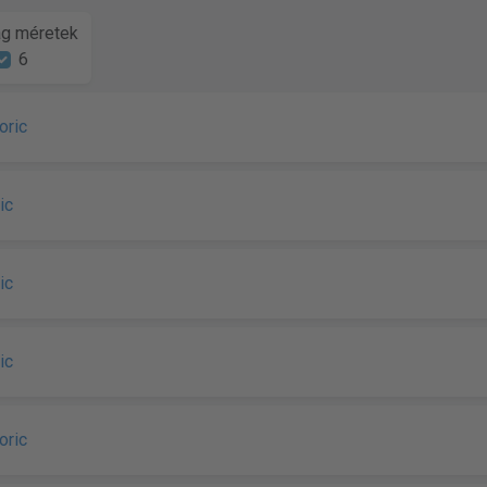
g méretek
6
oric
ic
ic
ic
oric