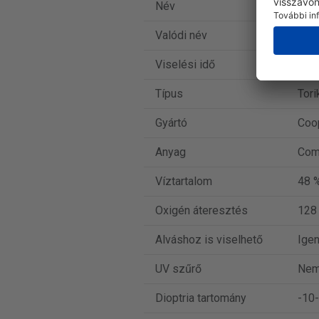
Név
iWe
Valódi név
Biof
Viselési idő
Havi
Típus
Tori
Gyártó
Coo
Anyag
Com
Víztartalom
48 
Oxigén áteresztés
128
Alváshoz is viselhető
Ige
UV szűrő
Ne
Dioptria tartomány
-10-