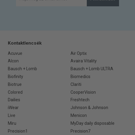
Kontaktlencsék
Acuvue
Air Optix
Alcon
Avaira Vitality
Bausch + Lomb
Bausch + Lomb ULTRA
Biofinity
Biomedics
Biotrue
Clariti
Colored
CooperVision
Dailies
Freshtech
iWear
Johnson & Johnson
Live
Menicon
Miru
MyDay daily disposable
Precision1
Precision7