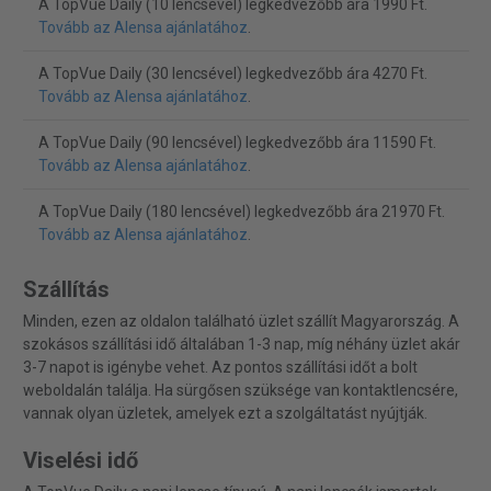
A TopVue Daily (10 lencsével) legkedvezőbb ára 1990 Ft.
Tovább az Alensa ajánlatához
.
A TopVue Daily (30 lencsével) legkedvezőbb ára 4270 Ft.
Tovább az Alensa ajánlatához
.
A TopVue Daily (90 lencsével) legkedvezőbb ára 11590 Ft.
Tovább az Alensa ajánlatához
.
A TopVue Daily (180 lencsével) legkedvezőbb ára 21970 Ft.
Tovább az Alensa ajánlatához
.
Szállítás
Minden, ezen az oldalon található üzlet szállít Magyarország. A
szokásos szállítási idő általában 1-3 nap, míg néhány üzlet akár
3-7 napot is igénybe vehet. Az pontos szállítási időt a bolt
weboldalán találja. Ha sürgősen szüksége van kontaktlencsére,
vannak olyan üzletek, amelyek ezt a szolgáltatást nyújtják.
Viselési idő