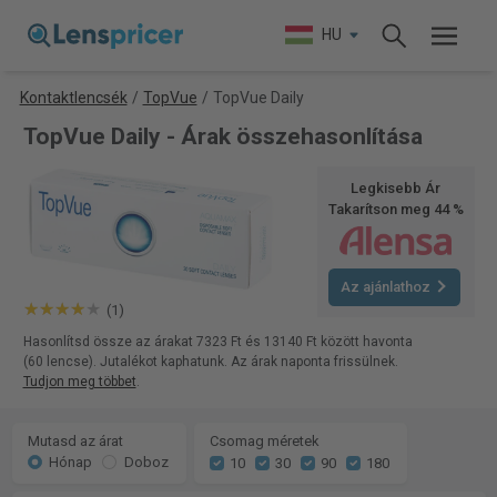
HU
Kontaktlencsék
/
TopVue
/
TopVue Daily
TopVue Daily - Árak összehasonlítása
Legkisebb Ár
Takarítson meg 44 %
Az ajánlathoz
(1)
Hasonlítsd össze az árakat 7323 Ft és 13140 Ft között havonta
(60 lencse). Jutalékot kaphatunk. Az árak naponta frissülnek.
Tudjon meg többet
.
Mutasd az árat
Csomag méretek
Hónap
Doboz
10
30
90
180