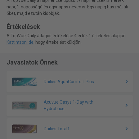
A TopVue Daily a napi lencse típusú. A napi lencsék ismertek
napi, 1-naposságú és egynapos néven is. Egy napig használják
őket, majd ezután kidobják.
Értékelések
A TopVue Daily átlagos értékelése 4 érték 1 értékelés alapján.
Kattintson ide
, hogy értékelést küldjön.
Javaslatok Önnek
Dailies AquaComfort Plus
Acuvue Oasys 1-Day with
HydraLuxe
Dailies Total1