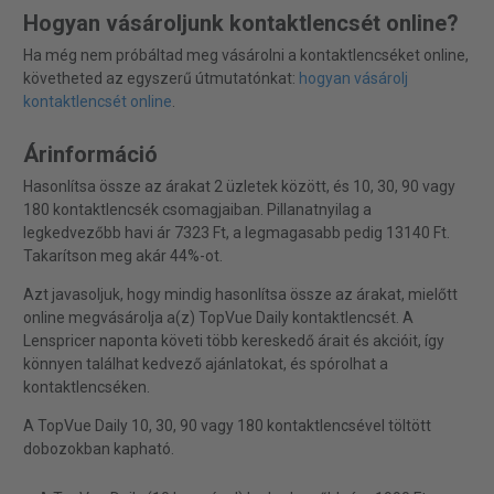
Hogyan vásároljunk kontaktlencsét online?
Ha még nem próbáltad meg vásárolni a kontaktlencséket online,
követheted az egyszerű útmutatónkat:
hogyan vásárolj
kontaktlencsét online
.
Árinformáció
Hasonlítsa össze az árakat 2 üzletek között, és 10, 30, 90 vagy
180 kontaktlencsék csomagjaiban. Pillanatnyilag a
legkedvezőbb havi ár 7323 Ft, a legmagasabb pedig 13140 Ft.
Takarítson meg akár 44%-ot.
Azt javasoljuk, hogy mindig hasonlítsa össze az árakat, mielőtt
online megvásárolja a(z) TopVue Daily kontaktlencsét. A
Lenspricer naponta követi több kereskedő árait és akcióit, így
könnyen találhat kedvező ajánlatokat, és spórolhat a
kontaktlencséken.
A TopVue Daily 10, 30, 90 vagy 180 kontaktlencsével töltött
dobozokban kapható.