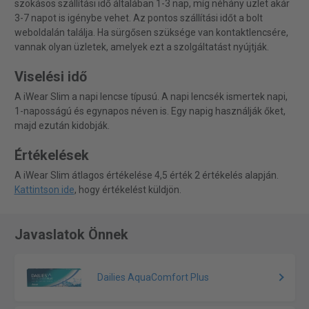
szokásos szállítási idő általában 1-3 nap, míg néhány üzlet akár
3-7 napot is igénybe vehet. Az pontos szállítási időt a bolt
weboldalán találja. Ha sürgősen szüksége van kontaktlencsére,
vannak olyan üzletek, amelyek ezt a szolgáltatást nyújtják.
Viselési idő
A iWear Slim a napi lencse típusú. A napi lencsék ismertek napi,
1-naposságú és egynapos néven is. Egy napig használják őket,
majd ezután kidobják.
Értékelések
A iWear Slim átlagos értékelése 4,5 érték 2 értékelés alapján.
Kattintson ide
, hogy értékelést küldjön.
Javaslatok Önnek
Dailies AquaComfort Plus