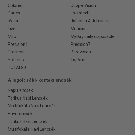
Colored
CooperVision
Dailies
Freshtech
iWear
Johnson & Johnson
Live
Menicon
Miru
MyDay daily disposable
Precision1
Precision7
Proclear
PureVision
SofLens
TopVue
TOTAL30
A legolcsóbb kontaktlencsék
Napi Lencsék
Torikus Napi Lencsék
Multifokális Napi Lencsék
Havi Lencsék
Torikus Havi Lencsék
Multifokális Havi Lencsék