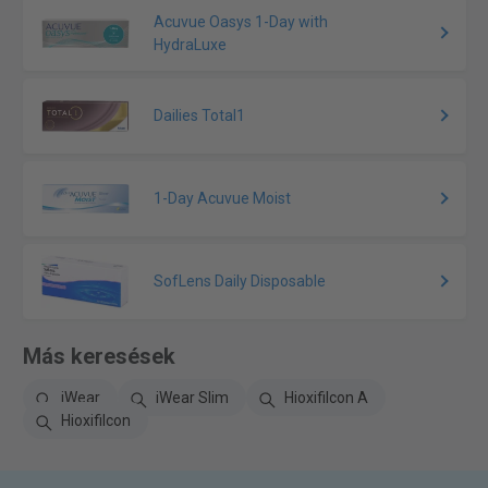
Acuvue Oasys 1-Day with
HydraLuxe
Dailies Total1
1-Day Acuvue Moist
SofLens Daily Disposable
Más keresések
iWear
iWear Slim
Hioxifilcon A
Hioxifilcon