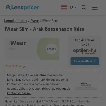
HU
Kontaktlencsék
/
iWear
/
iWear Slim
iWear Slim - Árak összehasonlítása
Legkisebb Ár
14340 Ft
Az ajánlathoz
(2)
Megjegyzés: Az
iWear Slim
más név alatt,
Miru 1 Day
néven is elérhető, de ugyanazok a
kontaktlencsék találhatók a különböző
csomagokban.
Olvasson többet az optikusok
kontaktlencséiről.
Hasonlítsd össze az árakat 14340 Ft és 14380 Ft között havonta
(60 lencse). Jutalékot kaphatunk. Az árak naponta frissülnek.