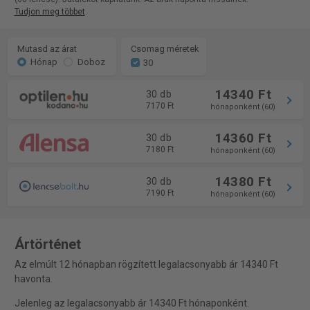
Tudjon meg többet
.
Mutasd az árat
Csomag méretek
Hónap
Doboz
30
14340 Ft
30 db
7170 Ft
hónaponként (60)
14360 Ft
30 db
7180 Ft
hónaponként (60)
14380 Ft
30 db
7190 Ft
hónaponként (60)
Ártörténet
Az elmúlt 12 hónapban rögzített legalacsonyabb ár 14340 Ft
havonta.
Jelenleg az legalacsonyabb ár 14340 Ft hónaponként.