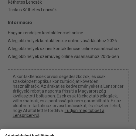
Kéthetes Lencsék
Torikus Kéthetes Lencsék
Információ
Hogyan rendeljen kontaktlencsét online
A legjobb helyek kontaktlencse online vásárlásához 2026
A legjobb helyek színes kontaktlencse online vásárlásához
A legjobb helyek szemüveg online vásárlásához 2026-ben
A kontaktlencsék orvosi segédeszközök, és csak
szakképzett optikus konzultációját követően
használhatók. Az árakat és kedvezményeket a Lenspricer
árfigyelő robotja naponta frissíti a Magyarország
kiválasztott boltjaiban. Ezek csak tájékoztató jellegűek,
változhatnak, és a pontosságuk nem garantálható. Ez az
oldal nem tartalmaz orvosi tanácsokat, és részben lehet,
hogy AI által lett lefordítva.
Tudjon meg többet a
Lenspricer-ről
.