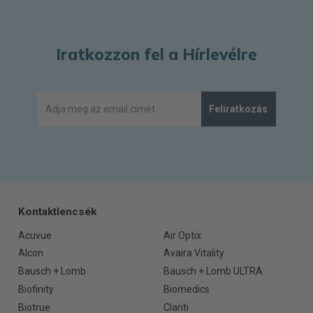
Iratkozzon fel a Hírlevélre
Feliratkozás
Kontaktlencsék
Acuvue
Air Optix
Alcon
Avaira Vitality
Bausch + Lomb
Bausch + Lomb ULTRA
Biofinity
Biomedics
Biotrue
Clariti