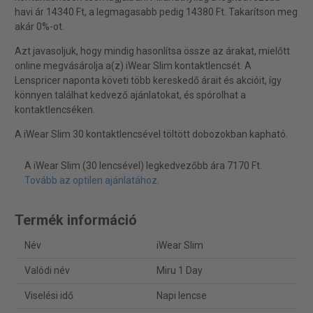
havi ár 14340 Ft, a legmagasabb pedig 14380 Ft. Takarítson meg
akár 0%-ot.
Azt javasoljuk, hogy mindig hasonlítsa össze az árakat, mielőtt
online megvásárolja a(z) iWear Slim kontaktlencsét. A
Lenspricer naponta követi több kereskedő árait és akcióit, így
könnyen találhat kedvező ajánlatokat, és spórolhat a
kontaktlencséken.
A iWear Slim 30 kontaktlencsével töltött dobozokban kapható.
A iWear Slim (30 lencsével) legkedvezőbb ára 7170 Ft.
Tovább az optilen ajánlatához
.
Termék információ
Név
iWear Slim
Valódi név
Miru 1 Day
Viselési idő
Napi lencse