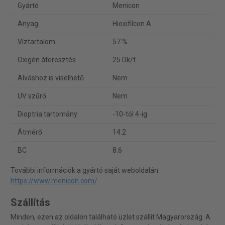
Gyártó
Menicon
Anyag
Hioxifilcon A
Víztartalom
57 %
Oxigén áteresztés
25 Dk/t
Alváshoz is viselhető
Nem
UV szűrő
Nem
Dioptria tartomány
-10-tól 4-ig
Átmérő
14.2
BC
8.6
További információk a gyártó saját weboldalán:
https://www.menicon.com/
.
Szállítás
Minden, ezen az oldalon található üzlet szállít Magyarország. A